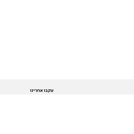
עקבו אחרינו
ות
טוויטר
ם הריון ולידה
פייסבוק
ום לקראת נישואין וזוגיות
אינסטגרם
ום צעירים מעל עשרים
יוטיוב