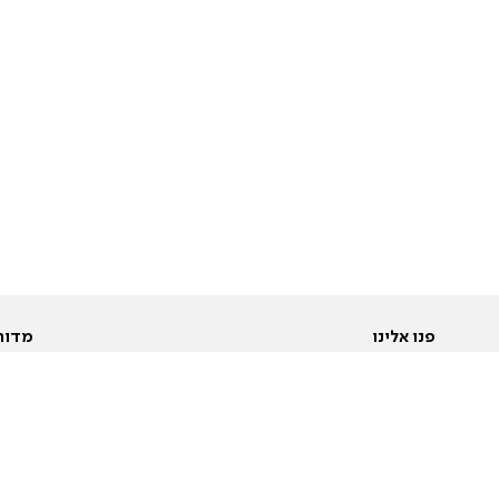
פנו אלינו
מדור
אודות
Pусский
חד
יצירת קשר
عربية
מב
פרסמו אצלנו
בי
תנאי שימוש
פו