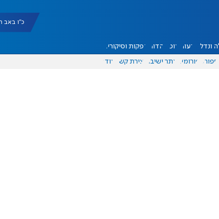
כ"ו באב תשפ"ו |
 ונדל"ן
דעות
אוכל
יהדות
הפקות וסיקורים
ספורט
פורומים
אתר ישיבה
יצירת קשר
עוד