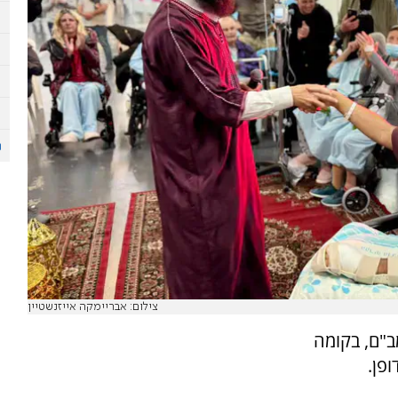
צילום: אבריימקה אייזנשטיין
"ם, בקומה