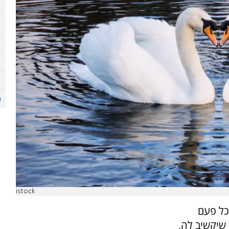
istock
בכל פעם
 שיקשיב לה,