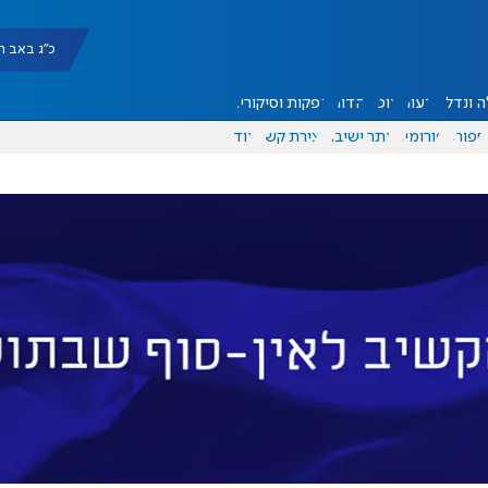
כ"ג באב תשפ"ו |
 ונדל"ן
דעות
אוכל
יהדות
הפקות וסיקורים
ספורט
פורומים
אתר ישיבה
יצירת קשר
עוד