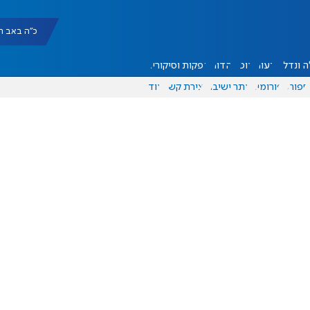
כ"ה באב תשפ"ו |
 ונדל"ן
דעות
אוכל
יהדות
הפקות וסיקורים
ספורט
פורומים
אתר ישיבה
יצירת קשר
עוד