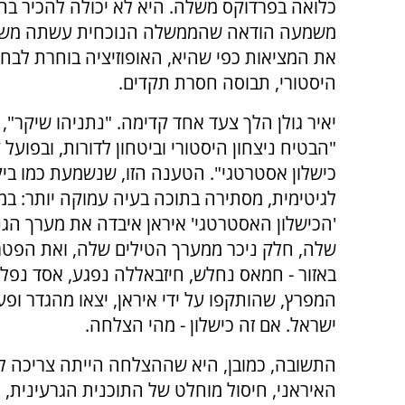
כלואה בפרדוקס משלה. היא לא יכולה להכיר בהיש
משמעה הודאה שהממשלה הנוכחית עשתה משהו נכו
את המציאות כפי שהיא, האופוזיציה בוחרת לבחון
היסטורי, תבוסה חסרת תקדים.
יאיר גולן הלך צעד אחד קדימה. "נתניהו שיקר", 
"הבטיח ניצחון היסטורי וביטחון לדורות, ובפועל 
כישלון אסטרטגי". הטענה הזו, שנשמעת כמו בי
לגיטימית, מסתירה בתוכה בעיה עמוקה יותר: ב
'הכישלון האסטרטגי' איראן איבדה את מערך הגנ
שלה, חלק ניכר ממערך הטילים שלה, ואת הפטר
באזור - חמאס נחלש, חיזבאללה נפגע, אסד נפל.
המפרץ, שהותקפו על ידי איראן, יצאו מהגדר ופע
ישראל. אם זה כישלון - מהי הצלחה.
התשובה, כמובן, היא שההצלחה הייתה צריכה ל
האיראני, חיסול מוחלט של התוכנית הגרעינית