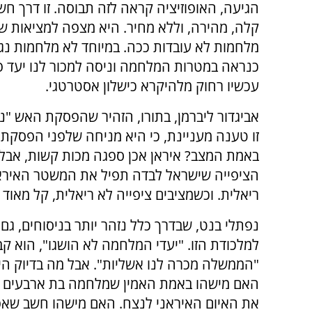
הגיעה, האופוזיציה קראה לזה תבוסה. זו דרך 
קלה, מהירה, וללא מחיר. היא מצפה למציאות שב
מלחמות לא עובדות ככה. במיוחד לא מלחמות נגד א
כנראה במטרות המלחמה וניסה למכור לנו יעד 
עכשיו רחוק מלהיקרא כישלון אסטרטגי.
אביגדור ליברמן, בתורו, הזהיר שהפסקת האש "
זו טענה מעניינת, כי היא מניחה שלפני הפסקת 
באמת המצב? איראן אכן ספגה מכות קשות, אבל 
הציפייה שישראל לבדה תפיל את המשטר האיראני
ריאלית. וכשמציבים ציפייה לא ריאלית, קל מאוד
נפתלי בנט, שבדרך כלל נזהר יותר בניסוחים, גם
למלכודת הזו. "יעדי המלחמה לא הושגו", הוא קב
"הממשלה מכרה לנו אשליות". אבל מה בדיוק היו
האם מישהו באמת האמין שמלחמה בת ארבעים יו
את האיום האיראני לנצח. האם מישהו חשב שא