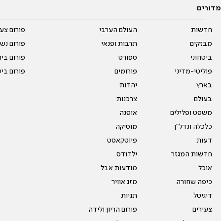
מדורים
חדשות
העולם הערבי
פורום צע
מבזקים
תרבות ופנאי
פורום נשו
ביטחוני
ספורט
פורום בי
פוליטי-מדיני
פורומים
פורום בי
בארץ
יהדות
בעולם
צרכנות
משפט ופלילים
אופנה
כלכלה ונדל"ן
מוסיקה
דעות
פיוטקאסט
חדשות המגזר
ילדודס
אוכל
מודעות אבל
כיפה שחורה
מזג אוויר
דיגיטל
תגיות
צעירים
פורום הריון ולידה