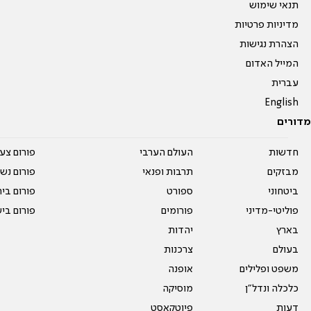
תנאי שימוש
מדיניות פרטיות
הצהרת נגישות
המייל האדום
עברית
English
מדורים
חדשות
העולם הערבי
פורום צע
מבזקים
תרבות ופנאי
פורום נשו
ביטחוני
ספורט
פורום בי
פוליטי-מדיני
פורומים
פורום בי
בארץ
יהדות
בעולם
צרכנות
משפט ופלילים
אופנה
כלכלה ונדל"ן
מוסיקה
דעות
פיוטקאסט