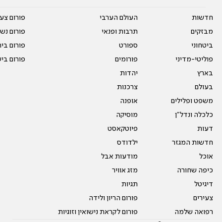
חדשות
העולם הערבי
פורום צע
מבזקים
תרבות ופנאי
פורום נשו
ביטחוני
ספורט
פורום בי
פוליטי-מדיני
פורומים
פורום בי
בארץ
יהדות
בעולם
צרכנות
משפט ופלילים
אופנה
כלכלה ונדל"ן
מוסיקה
דעות
פיוטקאסט
חדשות המגזר
ילדודס
אוכל
מודעות אבל
כיפה שחורה
מזג אוויר
דיגיטל
תגיות
צעירים
פורום הריון ולידה
רפואה שלמה
פורום לקראת נישואין וזוגיות