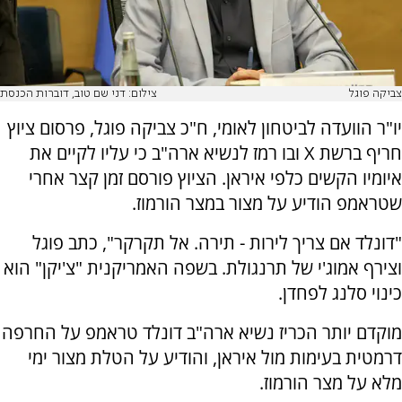
צביקה פוגל
צילום: דני שם טוב, דוברות הכנסת
יו"ר הוועדה לביטחון לאומי, ח"כ צביקה פוגל, פרסום ציוץ
חריף ברשת X ובו רמז לנשיא ארה"ב כי עליו לקיים את
איומיו הקשים כלפי איראן. הציוץ פורסם זמן קצר אחרי
שטראמפ הודיע על מצור במצר הורמוז.
"דונלד אם צריך לירות - תירה. אל תקרקר", כתב פוגל
וצירף אמוג'י של תרנגולת. בשפה האמריקנית "צ'יקן" הוא
כינוי סלנג לפחדן.
מוקדם יותר הכריז נשיא ארה"ב דונלד טראמפ על החרפה
דרמטית בעימות מול איראן, והודיע על הטלת מצור ימי
מלא על מצר הורמוז.