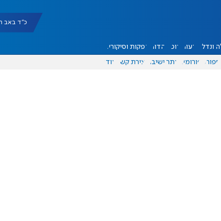
כ"ד באב תשפ"ו |
 ונדל"ן
דעות
אוכל
יהדות
הפקות וסיקורים
ספורט
פורומים
אתר ישיבה
יצירת קשר
עוד