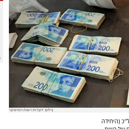
צילום: דוברות רשות המיסים\
"כ (היחידה