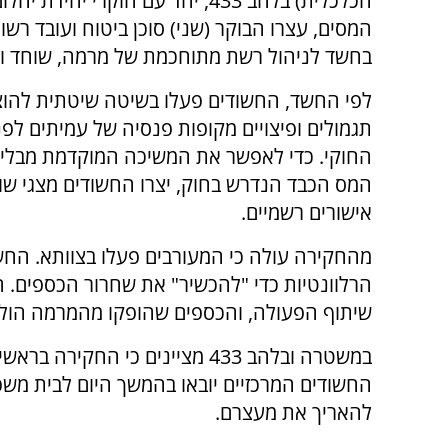
הכלכלית) בלהב 433, יחד עם חוקרי יחידת
המסים, עצרו הבוקר (שני) סוכן ביטוח ועובד רש
בחשד לניהול רשת מתוחכמת של מרמה, שוחד וע
לפי החשד, החשודים פעלו בשיטה שיטתית להו
תגמולים ופיצויים מקופות פנסיה של עמיתים לפנ
החוקי. כדי לאפשר את המשיכה המוקדמת מבלי
המס הכבד הנדרש בחוק, יצרו החשודים מצגי שווא
אישורים רשמיים.
מהחקירה עולה כי המעורבים פעלו בצוותא. החשו
הרלוונטיות כדי "להכשיר" את שחרור הכספים. ה
שיתוף הפעולה, והכספים שהופקו מהמרמה הולבנ
במשטרה ובלהב 433 מציינים כי הח
החשודים המרכזיים יובאו בהמשך היום לבית 
להאריך את מעצרם.