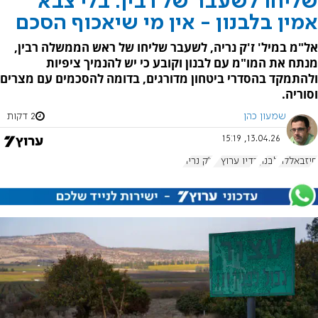
שליחו לשעבר של רבין: בלי צבא
אמין בלבנון - אין מי שיאכוף הסכם
אל"מ במיל' ז'ק נריה, לשעבר שליחו של ראש הממשלה רבין,
מנתח את המו"מ עם לבנון וקובע כי יש להנמיך ציפיות
ולהתמקד בהסדרי ביטחון מדורגים, בדומה להסכמים עם מצרים
וסוריה.
שמעון כהן
2 דקות
13.04.26, 15:19
חיזבאללה
לבנון
רדיו ערוץ 7
ז'ק נריה