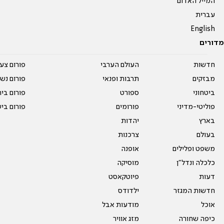
המייל האדום
עברית
English
מדורים
חדשות
העולם הערבי
פורום צע
מבזקים
תרבות ופנאי
פורום נשו
ביטחוני
ספורט
פורום בי
פוליטי-מדיני
פורומים
פורום בי
בארץ
יהדות
בעולם
צרכנות
משפט ופלילים
אופנה
כלכלה ונדל"ן
מוסיקה
דעות
פיוטקאסט
חדשות המגזר
ילדודס
אוכל
מודעות אבל
כיפה שחורה
מזג אוויר