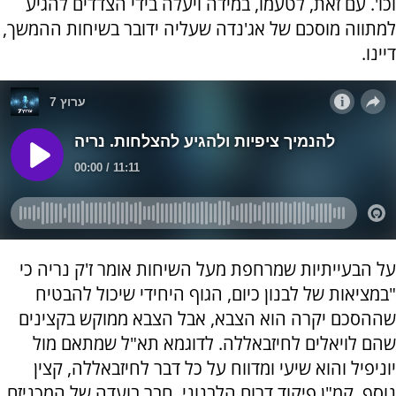
וכו'. עם זאת, לטעמו, במידה ויעלה בידי הצדדים להגיע
למתווה מוסכם של אג'נדה שעליה ידובר בשיחות ההמשך,
דיינו.
על הבעייתיות שמרחפת מעל השיחות אומר ז'ק נריה כי
"במציאות של לבנון כיום, הגוף היחידי שיכול להבטיח
שההסכם יקרה הוא הצבא, אבל הצבא ממוקש בקצינים
שהם לויאלים לחיזבאללה. לדוגמא תא"ל שמתאם מול
יוניפיל והוא שיעי ומדווח על כל דבר לחיזבאללה, קצין
נוסף, קמ"ן פיקוד דרום הלבנוני, חבר בועדה של המכניזם