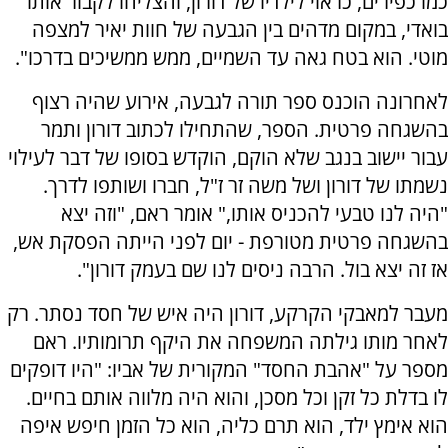
כמו כפירים, כראוי לילדיו של דורון, והצליחו לקבור אותו
בואדי, במקום מדהים בין הגבעה של חוות יאיר למצפה
מוטי. הוא בטח גאה עד השמיים, ממש ממשיכים בדרכו".
לאחרונה הוכנס ספר תורה לגבעה, אירוע שהיה רצוף
בהשגחה פרטית. הספר, שהתחילו לכתוב דורון ותמר
עבור יישוב בנגב שלא הוקם, הוקדש בסופו של דבר לעילוי
נשמתו של דורון ושל משה זר ז"ל, חברו ושותפו לדרך.
"היה לנו טבעי להכניס אותו," אומר ראם, "וזה יצא
בהשגחה פרטית מטורפת - יום לפני הייתה הפסקת אש,
אז זה יצא בול. הרבה ניסים לנו שם בעמק דורון".
מעבר למאבקי הקרקע, דורון היה איש של חסד נסתר. רק
לאחר מותו גילתה המשפחה את היקף תרומותיו. ראם
מספר על "אהבת החסד" המקורית של אביו: "היו דופקים
לו בדלת כל זקן וכל מסכן, והוא היה מלווה אותם בחיים.
הוא אימץ ילד, הוא תרם כליה, הוא כל הזמן חיפש איפה