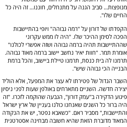
מנופצות... סביב הגנה על מתנחלים, חוננו... זה היה כל
החיים שלו".
הקפדתו של דורון על "רמה גבוהה" ויופי בהתיישבות
הפכה לסימן ההיכר שלו. "היה לו ממש עקרוני
שההתיישבות תהיה ברמה גבוהה ושזה אפשרי לכולנו"
אומרת תמר. "חוות יאיר נחשב יישוב ברמה מאוד גבוהה.
תרמנו לה בית כנסת, תרמנו טיילת ביישוב, והכל ברמת
הבנייה הכי גבוהה שיש".
השבר הגדול של פטירתו לא עצר את המפעל, אלא הוליד
יצירה חדשה. השניים מתארחים באולפן שעות לפני ניסיון
פיגוע הדקירה ב"עמק דורון", הגבעה שהוקמה לזכרו. "זה
היה ברור כל השנים שאנחנו כולנו בעניין של ארץ ישראל
והתיישבות," מסביר ראם. "כשאבא נפטר, יש את הנקודה
המאוד מדוברת הזאת שהיא חשובה מבחינה אסטרטגית