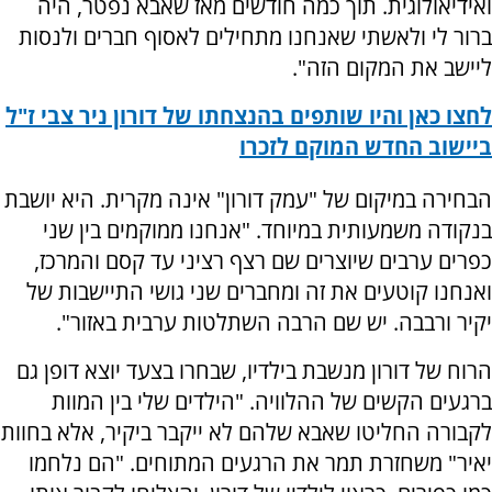
ואידיאולוגית. תוך כמה חודשים מאז שאבא נפטר, היה
ברור לי ולאשתי שאנחנו מתחילים לאסוף חברים ולנסות
ליישב את המקום הזה".
לחצו כאן והיו שותפים בהנצחתו של דורון ניר צבי ז"ל
ביישוב החדש המוקם לזכרו
הבחירה במיקום של "עמק דורון" אינה מקרית. היא יושבת
בנקודה משמעותית במיוחד. "אנחנו ממוקמים בין שני
כפרים ערבים שיוצרים שם רצף רציני עד קסם והמרכז,
ואנחנו קוטעים את זה ומחברים שני גושי התיישבות של
יקיר ורבבה. יש שם הרבה השתלטות ערבית באזור".
הרוח של דורון מנשבת בילדיו, שבחרו בצעד יוצא דופן גם
ברגעים הקשים של ההלוויה. "הילדים שלי בין המוות
לקבורה החליטו שאבא שלהם לא ייקבר ביקיר, אלא בחוות
יאיר" משחזרת תמר את הרגעים המתוחים. "הם נלחמו