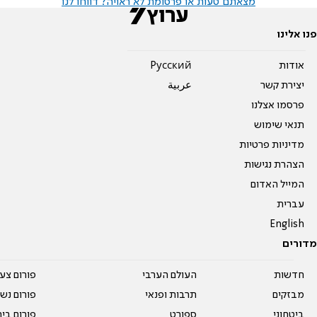
מצאתם טעות או פרסומת לא ראויה? דווחו לנו
פנו אלינו
אודות
Pусский
יצירת קשר
عربية
פרסמו אצלנו
תנאי שימוש
מדיניות פרטיות
הצהרת נגישות
המייל האדום
עברית
English
מדורים
חדשות
העולם הערבי
פורום צע
מבזקים
תרבות ופנאי
פורום נשו
ביטחוני
ספורט
פורום בי