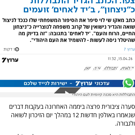
צפו: הכתב הגדיר התבוללות
כ"ניצחון", ב'יד לאחים' זועמים
כתב מאקו שי לוי סיפר את הסיפור המשפחתי שלו כנכד לניצול
שואה והגדיר נישואין של קרוב משפחה לנוצרייה כ"ניצחון
החיים, הרוח והעם". 'יד לאחים' בתגובה: "זה בדיוק מה
שהיטלר ניסה לעשות - להשמיד את העם היהודי".
ערוץ 7
1 דקות
15.04.26, 11:32
יד לאחים
התבוללות
שי לוי
מאקו
התבוללות היא סכנה קיומית לעם היהודי
סערה ציבורית פרצה ביממה האחרונה בעקבות דברים
שנאמרו באולפן חדשות 12 במהלך יום הזיכרון לשואה
ולגבורה.