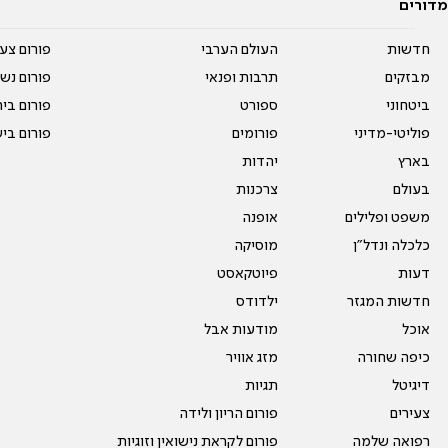
מדורים
חדשות
העולם הערבי
פורום צע
מבזקים
תרבות ופנאי
פורום נשו
ביטחוני
ספורט
פורום בי
פוליטי-מדיני
פורומים
פורום בי
בארץ
יהדות
בעולם
צרכנות
משפט ופלילים
אופנה
כלכלה ונדל"ן
מוסיקה
דעות
פיוטקאסט
חדשות המגזר
ילדודס
אוכל
מודעות אבל
כיפה שחורה
מזג אוויר
דיגיטל
תגיות
צעירים
פורום הריון ולידה
רפואה שלמה
פורום לקראת נישואין וזוגיות