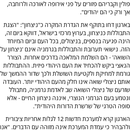
פולין וקבריהם פזורים על פני אירופה לאורכה ולרוחבה,
אך ורק כי הם יהודים".
בארגון דחו בתוקף את הגדרת המקרה כ"ניצחון": "הצגת
התבוללות כניצחון, בערוץ מרכזי בישראל, דווקא ביום זה,
הינה פגיעה בנספים, בניצולים, בכל העם וביום המיוחד
הזה. נישואי תערובת והתבוללות בגרמניה אינם 'ניצחון על
השואה' - הם השלמת המלאכה בדרכים אחרות. הצורר
הנאצי ביקש להכחיד את העם היהודי פיזית. ההתבוללות
גורמת למחיקת ולקטיעת השושלת ולכך שדור ההמשך של
אותם ניצולי שואה אינו חלק מהעם היהודי יותר. העובדה
שזרעם של ניצולי השואה שב לאדמת גרמניה, מתבולל
ונטמע בעם הגרמני הנוצרי, איננה ניצחון החיים - אלא
סופה הטרגי של שרשרת הדורות היהודית".
הארגון קרא למערכת חדשות 12 לגלות אחריות ציבורית
ולהבהיר כי עמדת המערכת אינה מזוהה עם הדברים. "אנו