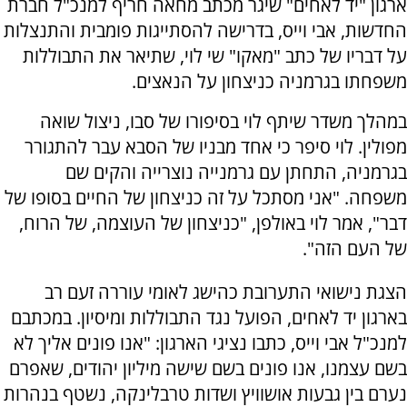
ארגון "יד לאחים" שיגר מכתב מחאה חריף למנכ"ל חברת
החדשות, אבי וייס, בדרישה להסתייגות פומבית והתנצלות
על דבריו של כתב "מאקו" שי לוי, שתיאר את התבוללות
משפחתו בגרמניה כניצחון על הנאצים.
במהלך משדר שיתף לוי בסיפורו של סבו, ניצול שואה
מפולין. לוי סיפר כי אחד מבניו של הסבא עבר להתגורר
בגרמניה, התחתן עם גרמנייה נוצרייה והקים שם
משפחה. "אני מסתכל על זה כניצחון של החיים בסופו של
דבר", אמר לוי באולפן, "כניצחון של העוצמה, של הרוח,
של העם הזה".
הצגת נישואי התערובת כהישג לאומי עוררה זעם רב
בארגון יד לאחים, הפועל נגד התבוללות ומיסיון. במכתבם
למנכ"ל אבי וייס, כתבו נציגי הארגון: "אנו פונים אליך לא
בשם עצמנו, אנו פונים בשם שישה מיליון יהודים, שאפרם
נערם בין גבעות אושוויץ ושדות טרבלינקה, נשטף בנהרות