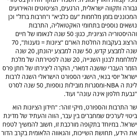
גבורה ותקווה ישראלית, הרגעים, הציטוטים והאירועים
המכוננים בזמן מלחמות "עם כלביא" ו"חרבות ברזל" וכן
נושאים נוספים בתחומי האקטואליה, התרבות
וההיסטוריה הציונית, כגון: 50 שנה לנאומו של חיים
הרצוג בעקבות החלטת האו"ם "ציונות = גזענות", 70
שנה למבצע קדש, 50 שנה למבצע יהונתן, 20 שנה
למלחמת לבנון השנייה, 20 שנה לפטירתה של מלכת
הזמר העברי שושנה דמארי, הוקרה ליצירתו של חתן פרס
ישראל יוסי בנאי, הישגי הספורט הישראלי השנה לרבות
ליגת ה NBA-ומסגרות מובילות נוספות, 50 שנה לסרט
"גבעת חלפון אינה עונה" ועוד.
שר התרבות והספורט, מיקי זוהר: "חידון הציונות הוא
ביטוי לערכים שמחברים בין עבר, הווה והעתיד של מדינת
ישראל. במיוחד בתקופה מורכבת זו, חשוב להמשיך לטפח
את הידע, תחושת השייכות, והגאווה הלאומית בקרב הדור