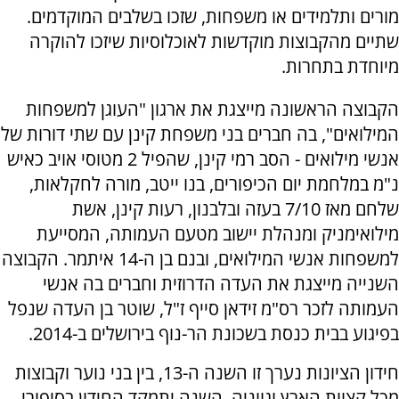
מורים ותלמידים או משפחות, שזכו בשלבים המוקדמים.
שתיים מהקבוצות מוקדשות לאוכלוסיות שיזכו להוקרה
מיוחדת בתחרות.
הקבוצה הראשונה מייצגת את ארגון "העוגן למשפחות
המילואים", בה חברים בני משפחת קינן עם שתי דורות של
אנשי מילואים - הסב רמי קינן, שהפיל 2 מטוסי אויב כאיש
נ"מ במלחמת יום הכיפורים, בנו ייטב, מורה לחקלאות,
שלחם מאז 7/10 בעזה ובלבנון, רעות קינן, אשת
מילואימניק ומנהלת יישוב מטעם העמותה, המסייעת
למשפחות אנשי המילואים, ובנם בן ה-14 איתמר. הקבוצה
השנייה מייצגת את העדה הדרוזית וחברים בה אנשי
העמותה לזכר רס"מ זידאן סייף ז"ל, שוטר בן העדה שנפל
בפיגוע בבית כנסת בשכונת הר-נוף בירושלים ב-2014.
חידון הציונות נערך זו השנה ה-13, בין בני נוער וקבוצות
מכל קצוות הארץ וגווניה. השנה יתמקד החידון בסיפורי