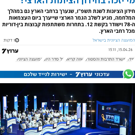
מי יזכה בחידון הציונות הארצי?
חידון הציונות לשנת תשפ"ו, שנערך ברחבי הארץ גם במהלך
המלחמה, מגיע לשלב הגמר הארצי שייערך ביום העצמאות
ה-78 וישודר בקשת 12. בתחרות משתתפות קבוצות בין-דוריות
מכל רחבי הארץ.
המועצה הציונית בישראל
1 דקות
15.04.26, 15:11
חידון
משרד התרבות והספורט
שווה קריאה
על סדר היום
המועצה הציונית