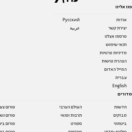
פנו אלינו
אודות
Pусский
יצירת קשר
عربية
פרסמו אצלנו
תנאי שימוש
מדיניות פרטיות
הצהרת נגישות
המייל האדום
עברית
English
מדורים
חדשות
העולם הערבי
פורום צע
מבזקים
תרבות ופנאי
פורום נשו
ביטחוני
ספורט
פורום בי