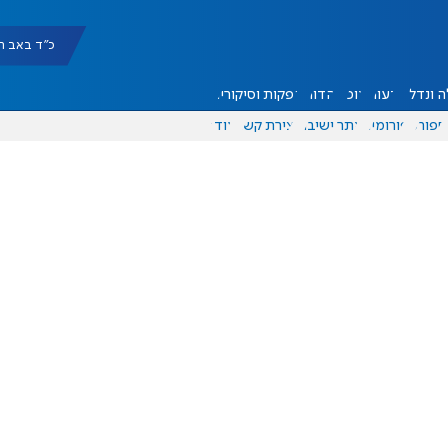
כ"ד באב תשפ"ו |
 ונדל"ן
דעות
אוכל
יהדות
הפקות וסיקורים
ספורט
פורומים
אתר ישיבה
יצירת קשר
עוד