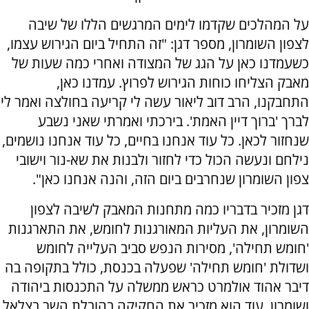
על המהלכים שקדמו לימים המרגשים הללו של שיבה
לצפון השומרון, מספר דגן: "זה התחיל ביום הגירוש עצמו,
כשעמדנו כאן על הגג של המצודה ואחרי כמה שעות של
מאבק הצליחו כוחות הגירוש לפרוץ. עמדנו כאן,
התחבקנו, הרב דוב ליאור עשה לי קריעה בחולצה ואמר לי
לברך 'ברוך דיין האמת'. בירכתי ואמרתי שאני נשבע
שנחזור לכאן. כל עוד אנחנו בחיים, כל עוד אנחנו נושמים,
נילחם ונעשה הכול כדי לחזור ולבנות את שא-נור וישובי
צפון השומרון שנחרבים ביום הזה, והנה אנחנו כאן".
דגן מזכיר בדבריו כמה מתחנות המאבק לשיבה לצפון
השומרון, את העליות המאורגנות לחומש, את התארגנות
'חומש תחילה', מסירות הנפש סביב העלייה לחומש
ושדולת 'חומש תחילה' שפעלה בכנסת, כולל בתקופה בה
דיבר אהוד אולמרט כראש ממשלה על התכנסות ביהודה
ושומרון. עוד הוא מזכיר את החקיקה בהובלת השר בצלאל