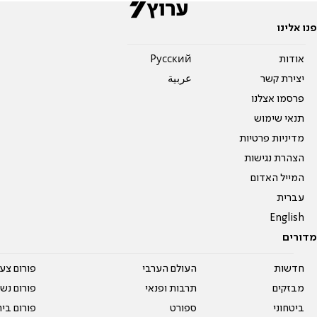
פנו אלינו
אודות
Pусский
יצירת קשר
عربية
פרסמו אצלנו
תנאי שימוש
מדיניות פרטיות
הצהרת נגישות
המייל האדום
עברית
English
מדורים
חדשות
העולם הערבי
פורום צע
מבזקים
תרבות ופנאי
פורום נשו
ביטחוני
ספורט
פורום בי