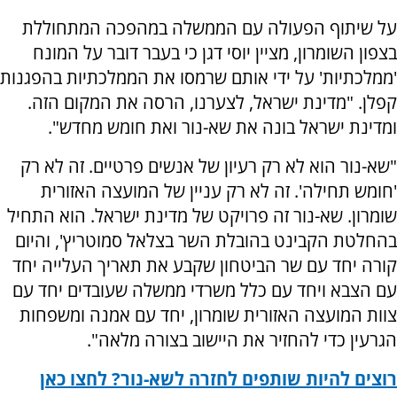
על שיתוף הפעולה עם הממשלה במהפכה המתחוללת
בצפון השומרון, מציין יוסי דגן כי בעבר דובר על המונח
'ממלכתיות' על ידי אותם שרמסו את הממלכתיות בהפגנות
קפלן. "מדינת ישראל, לצערנו, הרסה את המקום הזה.
ומדינת ישראל בונה את שא-נור ואת חומש מחדש".
"שא-נור הוא לא רק רעיון של אנשים פרטיים. זה לא רק
'חומש תחילה'. זה לא רק עניין של המועצה האזורית
שומרון. שא-נור זה פרויקט של מדינת ישראל. הוא התחיל
בהחלטת הקבינט בהובלת השר בצלאל סמוטריץ', והיום
קורה יחד עם שר הביטחון שקבע את תאריך העלייה יחד
עם הצבא ויחד עם כלל משרדי ממשלה שעובדים יחד עם
צוות המועצה האזורית שומרון, יחד עם אמנה ומשפחות
הגרעין כדי להחזיר את היישוב בצורה מלאה".
רוצים להיות שותפים לחזרה לשא-נור? לחצו כאן