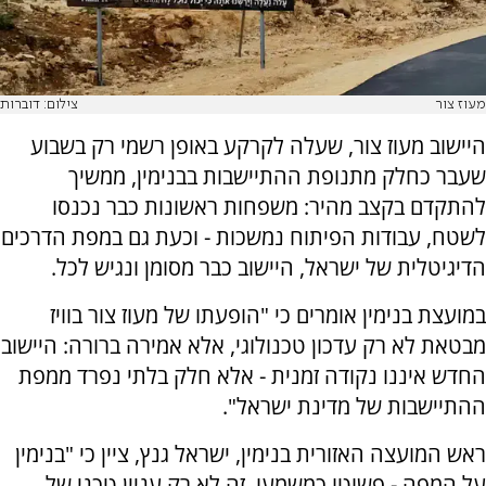
מעוז צור
צילום: דוברות
היישוב מעוז צור, שעלה לקרקע באופן רשמי רק בשבוע
שעבר כחלק מתנופת ההתיישבות בבנימין, ממשיך
להתקדם בקצב מהיר: משפחות ראשונות כבר נכנסו
לשטח, עבודות הפיתוח נמשכות - וכעת גם במפת הדרכים
הדיגיטלית של ישראל, היישוב כבר מסומן ונגיש לכל.
במועצת בנימין אומרים כי "הופעתו של מעוז צור בוויז
מבטאת לא רק עדכון טכנולוגי, אלא אמירה ברורה: היישוב
החדש איננו נקודה זמנית - אלא חלק בלתי נפרד ממפת
ההתיישבות של מדינת ישראל".
ראש המועצה האזורית בנימין, ישראל גנץ, ציין כי "בנימין
על המפה - פשוטו כמשמעו. זה לא רק עניין טכני של