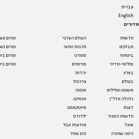
עברית
English
מדורים
חדשות
העולם הערבי
פורום צע
מבזקים
תרבות ופנאי
פורום נשו
ביטחוני
ספורט
פורום בי
פוליטי-מדיני
פורומים
פורום בי
בארץ
יהדות
בעולם
צרכנות
משפט ופלילים
אופנה
כלכלה ונדל"ן
מוסיקה
דעות
פיוטקאסט
חדשות המגזר
ילדודס
אוכל
מודעות אבל
כיפה שחורה
מזג אוויר