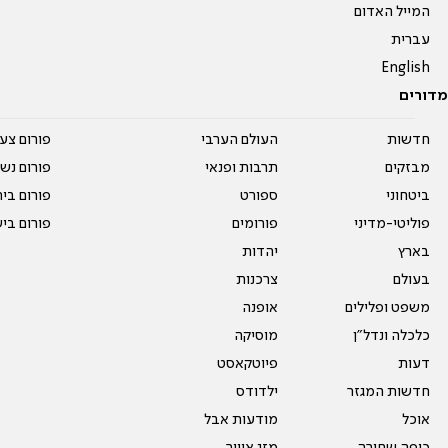
המייל האדום
עברית
English
מדורים
חדשות
העולם הערבי
פורום צע
מבזקים
תרבות ופנאי
פורום נשו
ביטחוני
ספורט
פורום בי
פוליטי-מדיני
פורומים
פורום בי
בארץ
יהדות
בעולם
צרכנות
משפט ופלילים
אופנה
כלכלה ונדל"ן
מוסיקה
דעות
פיוטקאסט
חדשות המגזר
ילדודס
אוכל
מודעות אבל