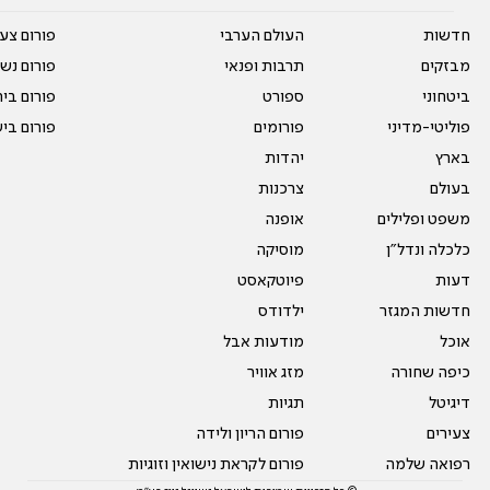
חדשות
העולם הערבי
פורום צע
מבזקים
תרבות ופנאי
פורום נשו
ביטחוני
ספורט
פורום בי
פוליטי-מדיני
פורומים
פורום בי
בארץ
יהדות
בעולם
צרכנות
משפט ופלילים
אופנה
כלכלה ונדל"ן
מוסיקה
דעות
פיוטקאסט
חדשות המגזר
ילדודס
אוכל
מודעות אבל
כיפה שחורה
מזג אוויר
דיגיטל
תגיות
צעירים
פורום הריון ולידה
רפואה שלמה
פורום לקראת נישואין וזוגיות