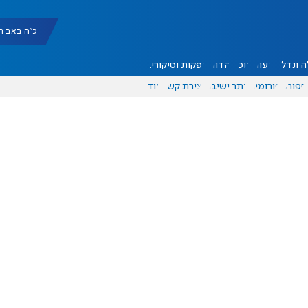
כ"ה באב תשפ"ו |
 ונדל"ן
דעות
אוכל
יהדות
הפקות וסיקורים
ספורט
פורומים
אתר ישיבה
יצירת קשר
עוד