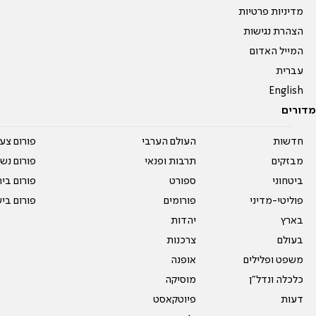
מדיניות פרטיות
הצהרת נגישות
המייל האדום
עברית
English
מדורים
חדשות
העולם הערבי
פורום צע
מבזקים
תרבות ופנאי
פורום נשו
ביטחוני
ספורט
פורום בי
פוליטי-מדיני
פורומים
פורום בי
בארץ
יהדות
בעולם
צרכנות
משפט ופלילים
אופנה
כלכלה ונדל"ן
מוסיקה
דעות
פיוטקאסט