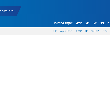
כ"ד באב תשפ"ו |
 ונדל"ן
דעות
אוכל
יהדות
הפקות וסיקורים
ספורט
פורומים
אתר ישיבה
יצירת קשר
עוד