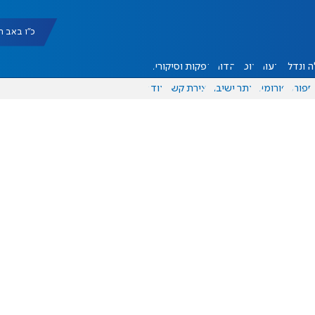
כ"ו באב תשפ"ו |
 ונדל"ן
דעות
אוכל
יהדות
הפקות וסיקורים
ספורט
פורומים
אתר ישיבה
יצירת קשר
עוד