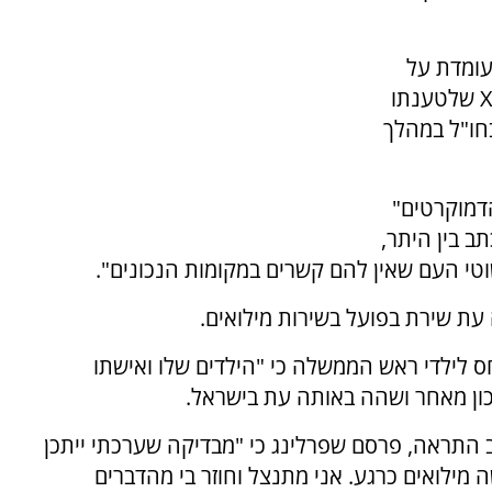
עומדת על
סך של 200,000 ש"ח, עוסקת בפרסומים ברשת X שלטענתו
בחו"ל במהלך
דמוקרטים"
ב בין היתר,
טי העם שאין להם קשרים במקומות הנכונים".
 עת שירת בפועל בשירות מילואים.
ס לילדי ראש הממשלה כי "הילדים שלו ואישתו
נכון מאחר ושהה באותה עת בישראל.
התראה, פרסם שפרלינג כי "מבדיקה שערכתי ייתכן
 מילואים כרגע. אני מתנצל וחוזר בי מהדברים