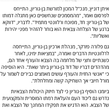
איתן דוניץ, מנכ"ל המכון למורשת בן-גוריון, התייחס
לפרסום ואמר, "מהמסמכים שנחשפים כאן מתגלה דמותו
של בן-גוריון: חד, מפוכח ורלוונטי מתמיד". לדבריו, "דווקא
ברגע של הצלחה צבאית הוא בוחר להזהיר מפני יהירות
ואשליות".
גם פלורה פזרקר, מנהלת ארכיון בן-גוריון, התייחסה
לרלוונטיות הדברים ואמרה, "במציאות ימינו, לאחר
כשנתיים וחצי של מלחמה בה הצבא והעורף אחד הם,
מהדהדים דבריו של דוד בן-גוריון ביתר שאת". היא הוסיפה
כי "אנשי החזית והעורף עושים מאמצים כבירים לשמור על
מורל חיובי אך השחיקה קשה ומחלחלת".
ביומנו הוסיף בן-גוריון כי לצד חיזוק היכולות הצבאיות
נדרש גם ליכוד העם והעלאת רמתו המוסרית והמקצועית
של הצבא. הוא הדגיש את תפקידו המחנך של הצבא ואת