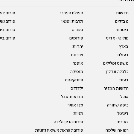
מדורים
חדשות
העולם הערבי
פורום צע
מבזקים
תרבות ופנאי
פורום נשו
ביטחוני
ספורט
פורום בי
פוליטי-מדיני
פורומים
פורום בי
בארץ
יהדות
בעולם
צרכנות
משפט ופלילים
אופנה
כלכלה ונדל"ן
מוסיקה
דעות
פיוטקאסט
חדשות המגזר
ילדודס
אוכל
מודעות אבל
כיפה שחורה
מזג אוויר
דיגיטל
תגיות
צעירים
פורום הריון ולידה
רפואה שלמה
פורום לקראת נישואין וזוגיות