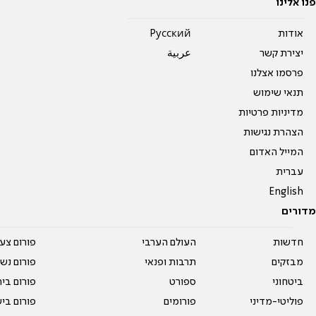
פנו אלינו
אודות
Pусский
יצירת קשר
عربية
פרסמו אצלנו
תנאי שימוש
מדיניות פרטיות
הצהרת נגישות
המייל האדום
עברית
English
מדורים
חדשות
העולם הערבי
פורום צע
מבזקים
תרבות ופנאי
פורום נשו
ביטחוני
ספורט
פורום בי
פוליטי-מדיני
פורומים
פורום בי