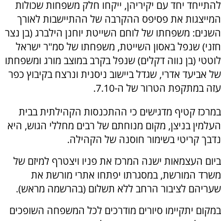
להתייחד יחד עם יקיריהן, ייקחו חלק משפחות שכולות
המייצגות את פסיפס ההקרבה של ההתיישבות לאורך
השנים: משפחתו של לוחם השייטת יוחנן הילברג (בן נצר
חזני) שנפל באסון השייטת, משפחתו של סמ"ר ישראל
לוטטי (בן נווה דקלים) שנפל בקרב במוצב מורג ומשפחתו
של אביעד אדרי, שגדל ביישוב ניסנית ונרצח בקיבוץ כפר
עזה במתקפת הטרור של ה-7.10.
במרכז קטיף מדגישים כי ההתכנסות הקהילתית בבית
העלמין בניצן, מקום מנוחתם של רבים מחללי הגוש, היא
נדבך קריטי בשימור חוסנה של הקהילה.
ביום העצמאות ישנה המרכז את פניו ויצטרף למיזם של
משרד המורשת, במסגרתו יפתחו אתרי מורשת את
שעריהם לציבור הרחב ללא תשלום (בהרשמה מראש).
במקום יתקיימו סיורים מודרכים לכל המשפחה השופכים