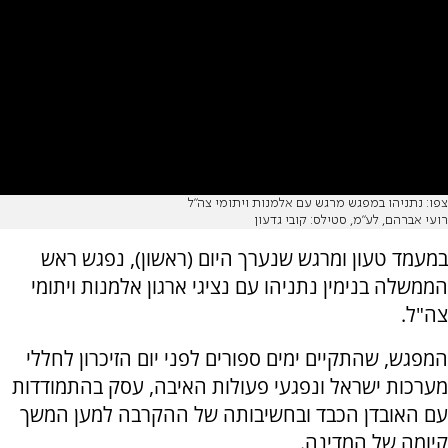
צפו: נתניהו במפגש מרגש עם אלמנות ויתומי צה"ל
רועי אברהם, לע"מ, סטילס: קובי גדעון
במעמד טעון ומרגש שנערך היום (ראשון), נפגש ראש
הממשלה בנימין נתניהו עם נציגי ארגון אלמנות ויתומי
צה"ל.
המפגש, שהתקיים ימים ספורים לפני יום הזיכרון לחללי
מערכות ישראל ונפגעי פעולות האיבה, עסק בהתמודדות
עם האובדן הכבד ובחשיבותה של ההקרבה למען המשך
קיומה של המדינה.