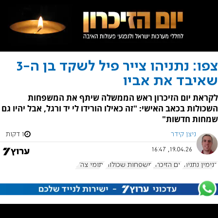
צפו: נתניהו צייר פיל לשקד בן ה-3
שאיבד את אביו
לקראת יום הזיכרון ראש הממשלה שיתף את המשפחות
השכולות בכאב האישי: "זה כאילו הורידו לי יד ורגל, אבל יהיו גם
שמחות חדשות"
ניצן קידר
1 דקות
19.04.26, 16:47
בנימין נתניהו
יום הזיכרון
משפחות שכולות
יתומי צה"ל