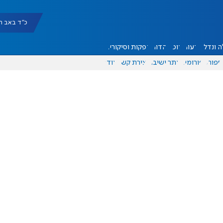
כ"ד באב תשפ"ו |
 ונדל"ן
דעות
אוכל
יהדות
הפקות וסיקורים
ספורט
פורומים
אתר ישיבה
יצירת קשר
עוד