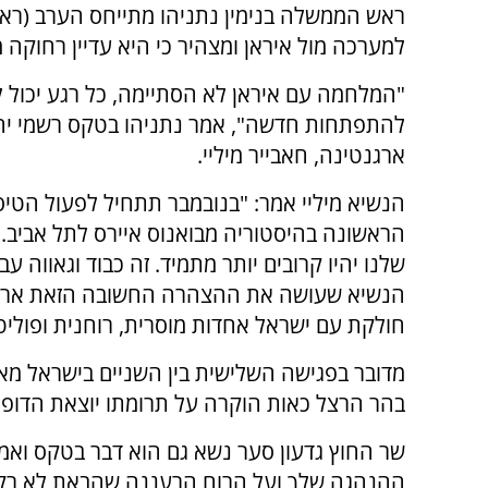
ראש הממשלה בנימין נתניהו מתייחס הערב (ראש
למערכה מול איראן ומצהיר כי היא עדיין רחוקה מ
"המלחמה עם איראן לא הסתיימה, כל רגע יכול 
להתפתחות חדשה", אמר נתניהו בטקס רשמי יח
ארגנטינה, חאבייר מיליי.
הנשיא מיליי אמר: "בנובמבר תתחיל לפעול הטי
הראשונה בהיסטוריה מבואנוס איירס לתל אביב.
שלנו יהיו קרובים יותר מתמיד. זה כבוד וגאווה עבו
הנשיא שעושה את ההצהרה החשובה הזאת ארג
חולקת עם ישראל אחדות מוסרית, רוחנית ופוליט
מדובר בפגישה השלישית בין השניים בישראל מאז
בהר הרצל כאות הוקרה על תרומתו יוצאת הדופן 
שר החוץ גדעון סער נשא גם הוא דבר בטקס ואמר 
ההנהגה שלך ועל הרוח הרעננה שהבאת לא רק 