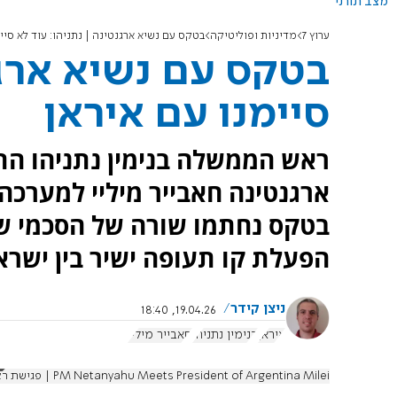
מצב תורני
ערוץ 7
מדיניות ופוליטיקה
בטקס עם נשיא ארגנטינה | נתניהו: עוד לא סיי
בטקס עם נשיא ארגנ
סיימנו עם איראן
ראש הממשלה בנימין נתניהו הת
ארגנטינה חאבייר מיליי למערכה 
בטקס נחתמו שורה של הסכמי שי
הפעלת קו תעופה ישיר בין ישרא
ניצן קידר
19.04.26, 18:40
איראן
בנימין נתניהו
חאבייר מיליי
PM Netanyahu Meets President of Argentina Milei | פגישת ראש הממשלה נתניהו ונשיא ארגנטינה מ