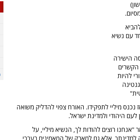
ון)
סיום.
להביא
ד עם נשיא
סה הישירה
 הקשרים
רי להיות
נטינה
ית"
 נכנס מיליי לתפקידו. האורח צפוי להדליק משואה
לעם היהודי ולמדינת ישראל.
"אנחנו רוצים להודות לך, הנשיא מיליי, על
למדינתך, אלא גם למאבק של המאמינים בערכי