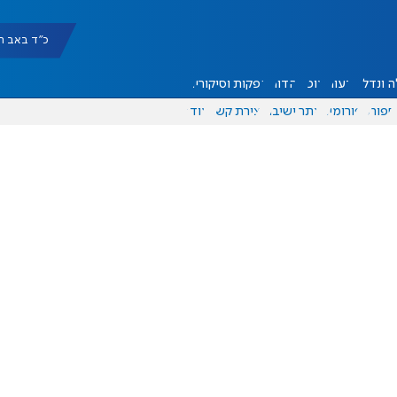
כ"ד באב תשפ"ו |
 ונדל"ן
דעות
אוכל
יהדות
הפקות וסיקורים
ספורט
פורומים
אתר ישיבה
יצירת קשר
עוד