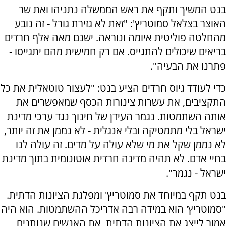
בנט המשיך ותקף את ראש הממשלה נתניהו ואת שר
האוצר בצלאל סמוטריץ': "זאת לא גזירת גורל - זה נובע
מהחלטה פוליטית איומה ונוראה. ישנם מאה אלף חרדים
בריאים שיכולים להתגייס. אם רק חמישית מהם יתגייסו -
פתרנו את הבעיה".
כדי לעודד גיוס חרדים הציע בנט: "לעצור טוטאלית את כל
התקציבים, את עשרות צינורות הכסף שמאפשרים את
אותה השתמטות. נגמר העידן של חינוך נגד ערכי מדינת
ישראל בלי מתמטיקה ובלי אנגלית - לא נממן את זה יותר,
לא נממן שקל את מי שלא עולה על מדים. זה עולה לנו
בחיי אדם. לא תהיה מדינה חרדית אוטונומית בתוך מדינת
ישראל - נגמר".
בנט תקף במיוחד את סמוטריץ' ומפלגת הציונות הדתית.
"סמוטריץ' הוא במידה רבה אדריכל ההשתמטות. הוא היה
אמור לייצג את הציונות הדתית, את האנשים שנותנים