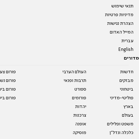
תנאי שימוש
מדיניות פרטיות
הצהרת נגישות
המייל האדום
עברית
English
מדורים
חדשות
העולם הערבי
פורום צע
מבזקים
תרבות ופנאי
פורום נשו
ביטחוני
ספורט
פורום בי
פוליטי-מדיני
פורומים
פורום בי
בארץ
יהדות
בעולם
צרכנות
משפט ופלילים
אופנה
כלכלה ונדל"ן
מוסיקה