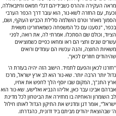
מראה העקירה וההרס כשבידיהם דגלי חמאס וחיזבאללה,
וכעת, עם החזרה לשא-נור, הוא עובר דרך הכפר הערבי
הסמוך מאחר וטרם הושלמה סלילת הכביש העוקף, ושם,
בכפר, "נסענו עם כל המשפחה כשמאחורינו משאית
הציוד, וכולם שם הסתכלו. אמרתי לה, את רואה, לפני
עשרים שנים וחצי הם ראו ומחאו כפיים כשמוציאים
משאיות החוצה, והנה עכשיו הם עומדים ורואים
שהיהודים חוזרים לכאן".
"חזרנו לכאן והפעם לתמיד. הישוב הזה יהיה בעזרת ה'
גדול יותר הרבה יותר. שא-נור הוא לב ארץ ישראל, מרכז
ארץ התנ"ך, המקום שבו יוסף הלך לחפש את אחיו,
אברהם אבינו עבר כאן, אליהו הנביא ואלישע. שא-נור הוא
לב השומרון והאחיזה בו מחזירה את הביטחון לכל מדינת
ישראל", אומר דגן ומדגיש את התיקון הגדול לאותו חילול
ה' שבהוצאת יהודים מביתם ביד זדונית, כהגדרתו.