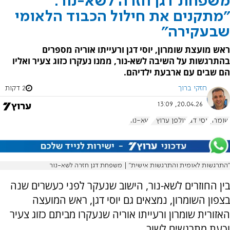
משפחת דגן חזרה לשא-נור:
"מתקנים את חילול הכבוד הלאומי
שבעקירה"
ראש מועצת שומרון, יוסי דגן ורעייתו אוריה מספרים
בהתרגשות על השיבה לשא-נור, ממנו נעקרו כזוג צעיר ואליו
הם שבים עם ארבעת ילדיהם.
חזקי ברוך
2 דקות
20.04.26, 13:09
שומרון
יוסי דגן
אולפן ערוץ 7
שא-נור
"התרגשות לאומית והתרגשות אישית" | משפחת דגן חזרה לשא-נור
בין החוזרים לשא-נור, הישוב שנעקר לפני כעשרים שנה
בצפון השומרון, נמצאים גם יוסי דגן, ראש המועצה
האזורית שומרון ורעייתו אוריה שנעקרו מביתם כזוג צעיר
וכעת מתרגשים לשוב.