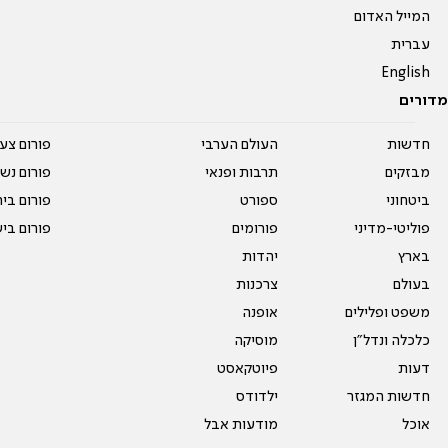
המייל האדום
עברית
English
מדורים
חדשות
העולם הערבי
פורום צע
מבזקים
תרבות ופנאי
פורום נשו
ביטחוני
ספורט
פורום בי
פוליטי-מדיני
פורומים
פורום בי
בארץ
יהדות
בעולם
צרכנות
משפט ופלילים
אופנה
כלכלה ונדל"ן
מוסיקה
דעות
פיוטקאסט
חדשות המגזר
ילדודס
אוכל
מודעות אבל