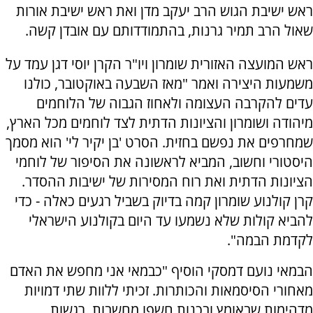
ראש ישיבת הגוש הרב יעקב מדן ואת ראש ישיבת אורות
שאול הרב תמיר גרנות, בהתמודדותם עם אובדן קשה.
ראש המועצה האזורית שומרון ויו"ר הקרן יוסי דגן עמד על
משמעות היצירה ואמר "מאז השבעה באוקטובר, כולנו
עדים להקרבה העצומה ולאחוז הגבוה של הלוחמים
מיהודה ושומרון והציונות הדתית לצד לוחמים מכל הארץ,
שמחרפים את נפשם בחזית. הסרט 'בן יקיר לי' הוא מסמך
היסטורי וחשוב, המביא לראשונה את הסיפור של לוחמי
הציונות הדתית ואת רוח המסירות של ישיבות ההסדר.
קרן קולנוע שומרון קמה בדיוק בשביל רגעים כאלה - כדי
להביא קולות שלא נשמעו עד היום בקולנוע הישראלי
לקדמת הבמה".
הבמאי נועם דמסקי הוסיף "כבמאי אני מחפש את האדם
מאחורי הסיסמאות והכותרות. זכיתי ללוות שתי דמויות
מדהימות שבאומץ ובכנות חשפו מחשבות, רגשות,