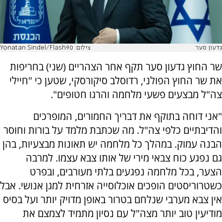
גדעון סער
צילום: Yonatan Sindel/Flash90
שר החוץ גדעון סער תקף אחר הצהריים (שני) בחריפות
את שר החוץ הפולני, רדוסלב סיקורסקי, שטען כי "חיילי
צה"ל מבצעים פשעי מלחמה והרגו חטופים".
"אני דוחה בתוקף את דבריך החמורים, המופרכים
והדיבתיים כלפי צה"ל. מה שכתבת מלמד על בורות וחוסר
הבנה עמוק. במהלך כל מלחמה יש תאונות מבצעיות, בהן
גם נפגע כוח צבאי מירי של אותו צבא עצמו. למרבה
הצער, בכל מלחמה נפגעים בלתי מעורבים, ובפרט
כשטרוריסטים הופכים אוכלוסייה אזרחית למגן אנושי. אבל
אין צבא מערבי שנלחם בטרור באופן מדויק יותר ועל בסיס
מודיעין טוב יותר מצה"ל עם נסיון מתמיד לצמצם את