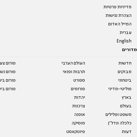
מדיניות פרטיות
הצהרת נגישות
המייל האדום
עברית
English
מדורים
חדשות
העולם הערבי
פורום צע
מבזקים
תרבות ופנאי
פורום נשו
ביטחוני
ספורט
פורום בי
פוליטי-מדיני
פורומים
פורום בי
בארץ
יהדות
בעולם
צרכנות
משפט ופלילים
אופנה
כלכלה ונדל"ן
מוסיקה
דעות
פיוטקאסט