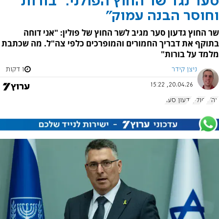
סער נגד שר החוץ הפולני: "בורות
וחוסר הבנה עמוק"
שר החוץ גדעון סער מגיב לשר החוץ של פולין: "אני דוחה
בתוקף את דבריך החמורים והמופרכים כלפי צה"ל. ‏מה שכתבת
מלמד על בורות"
ניצן קידר
1 דקות
20.04.26, 15:22
צה"ל
פולין
גדעון סער