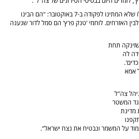
 לומדים היום בבסיסי הטירונים של צה"ל".
הוא סיפר על סרן דניאל פרץ ז"ל וצוות הטנק שלו שלא המתינו לפקודה ב-7 באוקטובר: "הם הבינו
בין האזרחים. לוחמי 'טנק פרץ' הם סמל לדור שנענה
 שזינקה תחת
פדה לה
דים'.
 אמא
יהל צה"ל
גד המשטר
 מדינת
תקפנו
מוד על המשמר ונבטיח את נצח ישראל".