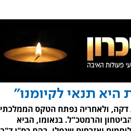
 היא תנאי לקיומנו"
ירה בת דקה, ולאחריה נפתח הטקס הממלכתי
יטחון והרמטכ"ל. בנאומו, הביא
וחמים ואזרחים שנפלו, בהם רס"ן ד"ר