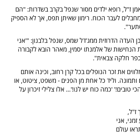
מן ז"ל, רופא ילדים מסור שנפל בקרב בשדרות: "הם
המחבלים לעבר הכוח. רימון שאיתן תפס, אך לא הספיק
תער".
 העדה הדרוזית ממג'דל שמס, שנפל בלבנון: "'אני
ות הנחישות של אלמנתו יסמין, מאהר הובא לקבורה
כפר חלקה צבאית".
ים את זכר הנופלים בכל קרן רחוב, וכינה אותם
 ותמונה. וליד כל אחת מן הפנים - משפט, ציטוט, או
י טובים!' 'כמה כוח יש לנו!'... אלו צלילי זיכרון על
ז"ל,
מני, אני
ראו עולם