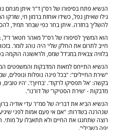
הנשיא פתח בסיפורו של רס"ן ד"ר איתן מנחם נא
גילו שאיתן נפל, כשידו אוחזת ברמון חי, שזרקו 
להשליך בחזרה. איתן בחר כפי שבחר תמיד, להס
הוא המשיך לסיפורו של רס"ל מאהר חטאר ז"ל, בן
חייב לתרום את החלק שלי' היה נוהג לומר. בזכ
בלוויה צבאית במג'דל שמס, ולראשונה הוקמה ב
הנשיא התייחס למאות המדבקות והמשפטים המלוו
"שירת החיילים": "בכל פינה נופלות ונופלים, שם
בקשה: 'אל תפסיקו לרקוד'. 'בחיוך!'. 'היו טובים, הכ
מדבקות - 'שירת הסטיקר' של דורנו".
הנשיא הביא את דבריה של סמ"ר עדי אודיה ברוך 
שנהרגה בשדרות: "אם אי פעם אמות לפני שיגיע ז
רוצה שתחגגו את החיים ולא תתאבלו על מותי. ת
יפה בשבילי".