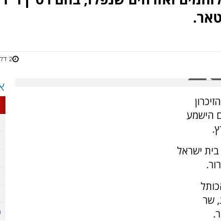
טאר.
2 דקות
א
זיכרון
ם הישמע
בית ישראל
ור.
כותל
 שר
.