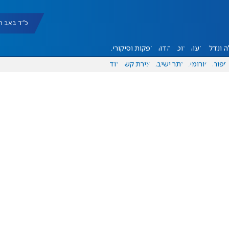
כ"ד באב תשפ"ו |
 ונדל"ן
דעות
אוכל
יהדות
הפקות וסיקורים
ספורט
פורומים
אתר ישיבה
יצירת קשר
עוד