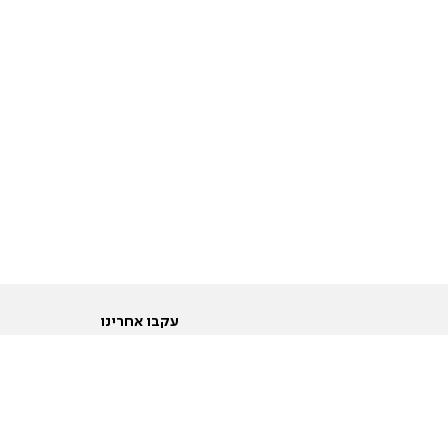
עקבו אחרינו
ות
טוויטר
ם הריון ולידה
פייסבוק
ום לקראת נישואין וזוגיות
אינסטגרם