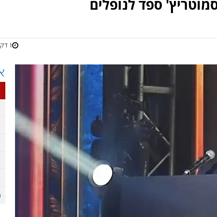
מוטריץ' ספד לנופלים
1 דקות
א