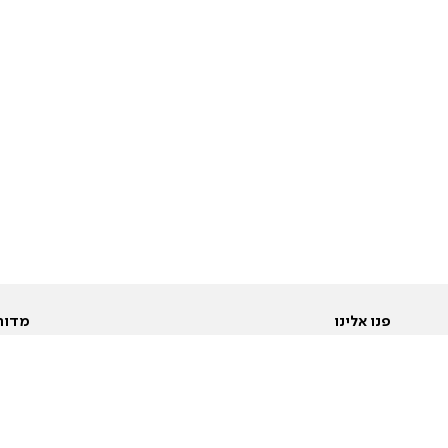
פנו אלינו
מדור
אודות
Pусский
חד
יצירת קשר
عربية
מב
פרסמו אצלנו
בי