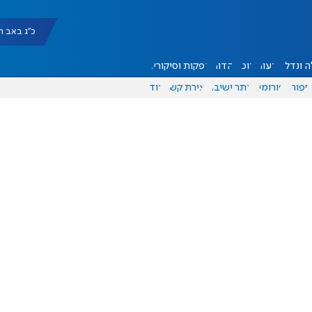
כ"ג באב תשפ"ו |
 ונדל"ן
דעות
אוכל
יהדות
הפקות וסיקורים
ספורט
פורומים
אתר ישיבה
יצירת קשר
עוד