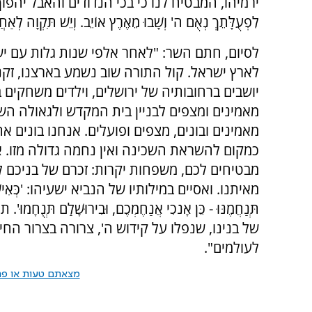
ירמיהו, המבטיח לנו כי בכי הנדודים והאבל יהפוך לבניין: 'מִנְ
לִפְעֻלָּתֵךְ נְאֻם ה' וְשָׁבוּ מֵאֶרֶץ אוֹיֵב. וְיֵשׁ תִּקְוָה לְאַח
לסיום, חתם השר: "לאחר אלפי שנות גלות עם יש
לארץ ישראל. קול התורה שוב נשמע בארצנו, זקני
יושבים ברחובותיה של ירושלים, וילדים משחקים 
מאמינים ומצפים לבניין בית המקדש ולגאולה הש
מאמינים ובונים, מצפים ופועלים. אנחנו בונים א
כמקום להשראת השכינה ואין נחמה גדולה מזו. א
מבטיחים לכם, משפחות יקרות: זכרם של בניכם ל
מאיתנו. ואסיים במילותיו של הנביא ישעיהו: 'כְּאִישׁ א
תְּנַחֲמֶנּוּ - כֵּן אָנֹכִי אֲנַחֶמְכֶם, וּבִירוּשָׁלִַם תְּנֻחָ
של בנינו, שנפלו על קידוש ה', צרורה בצרור החי
לעולמים".
מצאתם טעות או פרס