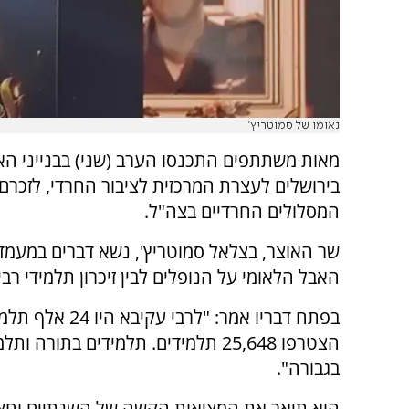
נאומו של סמוטריץ'
מאות משתתפים התכנסו הערב (שני) בבנייני הא
בירושלים לעצרת המרכזית לציבור החרדי, לזכרם 
המסלולים החרדיים בצה"ל.
שר האוצר, בצלאל סמוטריץ', נשא דברים במעמד 
האבל הלאומי על הנופלים לבין זיכרון תלמידי רבי
בפתח דבריו אמר: "לרבי עק
הצטרפו 25,648 תלמידים. תלמידים בתורה ות
בגבורה".
הוא תיאר את המציאות הקשה של השנתיים וחצי