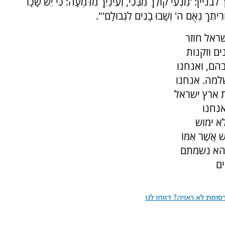
עִי קוֹלֵךְ מִבְּכִי, וְעֵינַיִךְ מִדִּמְעָה: כִּי יֵשׁ שָׂכָר
ֲרִיתֵךְ נְאֻם ה' וְשָׁבוּ בָנִים לִגְבוּלָם'".
ראל חוזר
ם וזקנות
בהם, ואנחנו
למה. אנחנו
ת ארץ ישראל
נחנו
א ימוש
ֲשֶׁר אִמּוֹ
מוּ'. תהא נשמתם
ים
ומת לא ראויה? דווחו לנו