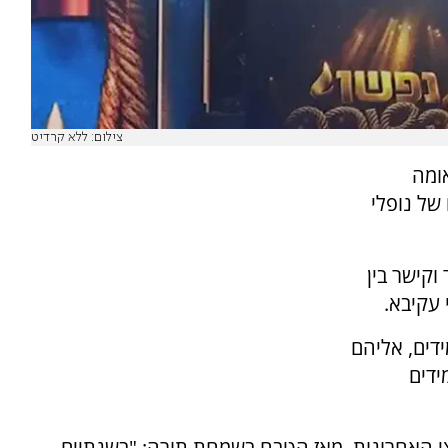
צילום: ללא קרדיט
ומה
של נופלי
וקישר בין
 עקיבא.
יבא היו 24 אלף תלמידים, אליהם
למידים
 האחרונות, מאז הטבח בשמחת תורה: "בשנתיים