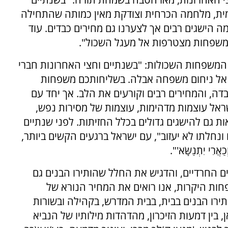
מית, מלחמה הכרחית וצודקת מאין כמותה שהתחילה
הישגים רבים אך לצערנו גם מחירים כבדים. עוד
ד משפחות מצטרפות אל מעגל השכול".
 המשפחות השכולות: "בשנתיים וחצי האחרונות חברי
חוני אל ניחום משפחה אבלה. בשליחותכם משפחות
דה, והמחירים רבים וקורעים את הלב. אך יחד עם
ראל עוצמות מדהימות, עוצמות של מסירות נפש,
ות גם להישגים גדולים בכלל החזיתות. לפני שנתיים
ו ונחלתו לא יעזוב", עם ישראל ברגעים הקשים ביותר,
ִי יִתְנַשָּׂא'".
 החרדיים, והדגיש את החלל שהותירו הבנים גם
חות היקרות, אנו רואים את המחיר הנורא של
תירו הבנים בבית, בבית המדרש, בקהילה ובשורות
, בין דמעות הזיכרון, מהדהדות מילותיו של הנביא