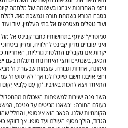
וחצי האחרונות אנחנו בעיצומה של מלחמה קיו
בטבח הנורא בשמחת תורה ונמשכת מאז. למלחמה 
ועוד נופלים מצטרפים אל בתי העלמין, עוד ועו
סמוטריץ' שיתף בתחושותיו כחבר קבינט אל מול
ואני עוברים מדיון קבינט להלוויה, ומדיון ביט
יקרות אנו מקבלים החלטות גורליות, האחריות כב
הכאב, בשנתיים וחצי האחרונות מתגלות בעם יש
ואמונה, אחדות וגבורה. עוצמות שבעזרת ה' מביא
וחצי אויבנו חשבו שיוכלו לנו אך "לא יטוש ה' עמ
התאחד ויצא להכות באויביו. 'הֶן עָם כְּלָבִיא יָקוּם וְכַאֲר
השר פנה ישירות למשפחות השכולות מהמסלולים
בעולם התורה: "כשאנו מביטים על פניכם, המשפ
הקוממיות שלנו. הכאב הוא אינסופי, והחלל שהו
הגדוד, הולך מסוף העולם ועד סופו. אך דווקא כאן