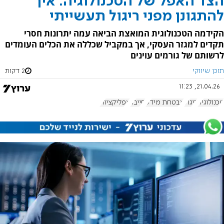
הצד האפל של הטכנולוגיה: איך
להתגונן מפני ריגול תעשייתי
הקידמה הטכנולוגית המואצת הביאה עמה יתרונות חסרי
תקדים למגזר העסקי, אך במקביל שכללה את הכלים העומדים
לרשותם של גורמים עוינים
תוכן שיווקי
2 דקות
21.04.26, 11:23
טכנולוגיה
ריגול
אבטחת מידע
סייבר
אפליקציות