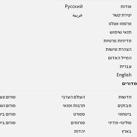
אודות
Pусский
יצירת קשר
عربية
פרסמו אצלנו
תנאי שימוש
מדיניות פרטיות
הצהרת נגישות
המייל האדום
עברית
English
מדורים
חדשות
העולם הערבי
פורום צע
מבזקים
תרבות ופנאי
פורום נשו
ביטחוני
ספורט
פורום בי
פוליטי-מדיני
פורומים
פורום בי
בארץ
יהדות