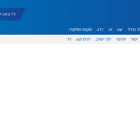
כ"ו באב תשפ"ו |
 ונדל"ן
דעות
אוכל
יהדות
הפקות וסיקורים
ספורט
פורומים
אתר ישיבה
יצירת קשר
עוד