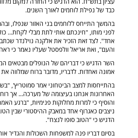
עציון בתש"ח. הוא הדגיש כי החזרה למקום מלוו
כבד של נפילת לוחמים לאורך השנים.
בהמשך התייחס ללוחמים בני האזור שנפלו, ובהם 
לפני מותו, "חינכתם אותי לתת מבלי לקחת... כו
אחד". לצד זאת הזכיר את אלקנה נוילנדר שכתב,
והעם", ואת אריאל וולפסטל שעליו נאמר כי ראה 
השר הדגיש כי דבריהם של הנופלים מבטאים המש
אמונה ואחדות. לדבריו, מדובר ברוח שמלווה את ע
בהתייחסות למצב הביטחוני אמר סמוטריץ', "בשנ
האחרונות אנחנו בעיצומה של מערכה... אך רוחנ
והוסיף כי למרות מחלוקות פנימיות, "ברגע האמת.
ניצבים כאגרוף אחד במאבק ההיסטורי שבין הטוב
הדגיש כי "הטוב סופו לנצח".
בסיום דבריו פנה למשפחות השכולות והגדיר אות