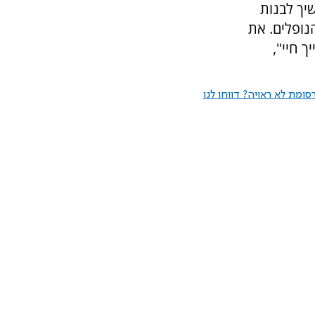
יך לבנות
נופלים. את
ך חיי",
ומת לא ראויה? דווחו לנו