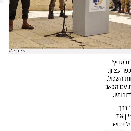
צילום: ללא
מוטריץ'
ר עציון,
ות השכול.
ות עם הכאב
רותיו.
"דרך
יין את
לת גוש