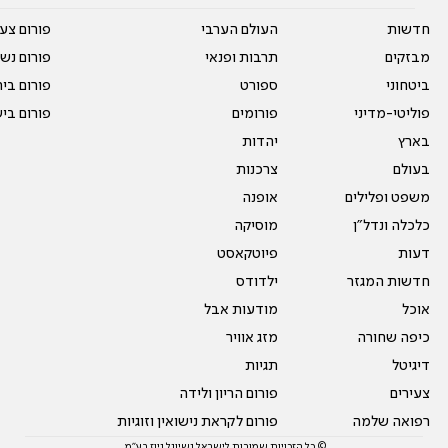
חדשות
העולם הערבי
פורום צע
מבזקים
תרבות ופנאי
פורום נשו
ביטחוני
ספורט
פורום בי
פוליטי-מדיני
פורומים
פורום בי
בארץ
יהדות
בעולם
צרכנות
משפט ופלילים
אופנה
כלכלה ונדל"ן
מוסיקה
דעות
פיוטקאסט
חדשות המגזר
ילדודס
אוכל
מודעות אבל
כיפה שחורה
מזג אוויר
דיגיטל
תגיות
צעירים
פורום הריון ולידה
רפואה שלמה
פורום לקראת נישואין וזוגיות
© כל הזכויות שמורות לישראל נשיונל ניוז בע"מ.