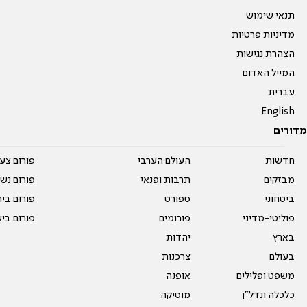
תנאי שימוש
מדיניות פרטיות
הצהרת נגישות
המייל האדום
עברית
English
מדורים
חדשות
העולם הערבי
פורום צע
מבזקים
תרבות ופנאי
פורום נשו
ביטחוני
ספורט
פורום בי
פוליטי-מדיני
פורומים
פורום בי
בארץ
יהדות
בעולם
צרכנות
משפט ופלילים
אופנה
כלכלה ונדל"ן
מוסיקה