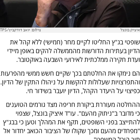
איציק בונצל
צילום: יואב דודקביץ/TPS
שופטי בג"ץ החליטו לקיים מחר (חמישי) ללא קהל את
הדיון בעתירות הדורשות מהממשלה להקים באופן מיידי
ועדת חקירה ממלכתית לאירועי השבעה באוקטובר.
הם נימקו את החלטתם בכך שקיים חשש ממשי מהפרעות
והתפרצויות שעלולות להקשות על ניהולו התקין של הדיון.
כפיצוי על היעדר הקהל, הדיון יועבר בשידור חי.
ההחלטה מעוררת ביקורת חריפה מצד גורמים הטוענים
כי מדובר ב"ניתוק מהעם". עו"ד איציק בונצל, שצפוי
להתייצב בפני השופטים, תקף את המהלך וטען כי בבג"ץ
"מפחדים מהעם ומכך שקולו של הציבור הכואב יחדור אל
תוך היכל המשפט".