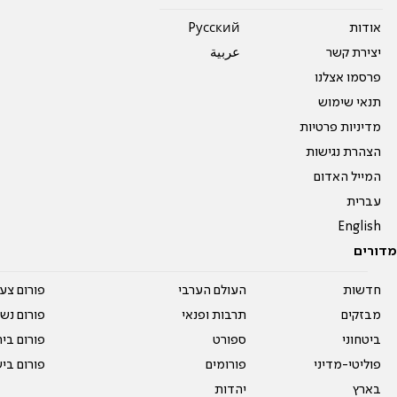
אודות
Pусский
יצירת קשר
عربية
פרסמו אצלנו
תנאי שימוש
מדיניות פרטיות
הצהרת נגישות
המייל האדום
עברית
English
מדורים
חדשות
העולם הערבי
פורום צע
מבזקים
תרבות ופנאי
פורום נשו
ביטחוני
ספורט
פורום בי
פוליטי-מדיני
פורומים
פורום בי
בארץ
יהדות