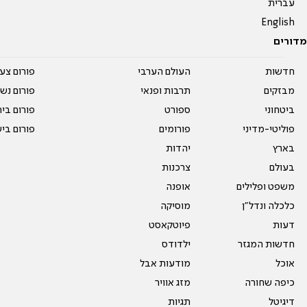
עברית
English
מדורים
חדשות
העולם הערבי
פורום צע
מבזקים
תרבות ופנאי
פורום נשו
ביטחוני
ספורט
פורום בי
פוליטי-מדיני
פורומים
פורום בי
בארץ
יהדות
בעולם
צרכנות
משפט ופלילים
אופנה
כלכלה ונדל"ן
מוסיקה
דעות
פיוטקאסט
חדשות המגזר
ילדודס
אוכל
מודעות אבל
כיפה שחורה
מזג אוויר
דיגיטל
תגיות