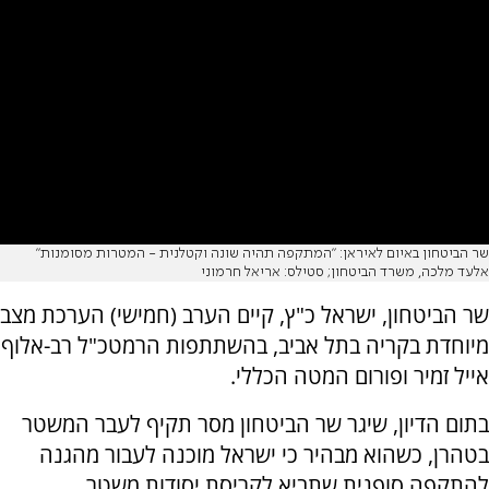
שר הביטחון באיום לאיראן: "המתקפה תהיה שונה וקטלנית - המטרות מסומנות"
אלעד מלכה, משרד הביטחון; סטילס: אריאל חרמוני
שר הביטחון, ישראל כ"ץ, קיים הערב (חמישי) הערכת מצב
מיוחדת בקריה בתל אביב, בהשתתפות הרמטכ"ל רב-אלוף
אייל זמיר ופורום המטה הכללי.
בתום הדיון, שיגר שר הביטחון מסר תקיף לעבר המשטר
בטהרן, כשהוא מבהיר כי ישראל מוכנה לעבור מהגנה
להתקפה סופנית שתביא לקריסת יסודות משטר