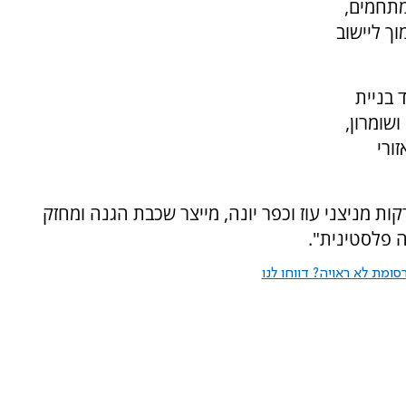
תעשייה יתפרס על 788 דונם - ויכלול 54 מתחמים,
ך ליישוב
 בניית
שומרון,
ורי
ריו "הקמת אזור התעשייה בוסתני חפץ, 10 דקות מניצני עוז וכפר יונה, מייצר שכבת הגנה ומחזק
 פלסטינית".
ומת לא ראויה? דווחו לנו