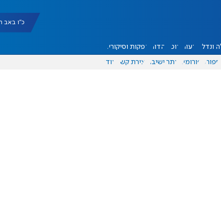
כ"ו באב תשפ"ו |
 ונדל"ן
דעות
אוכל
יהדות
הפקות וסיקורים
ספורט
פורומים
אתר ישיבה
יצירת קשר
עוד