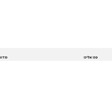
פנו אלינו
מדור
אודות
Pусский
חד
יצירת קשר
عربية
מב
פרסמו אצלנו
בי
תנאי שימוש
פו
מדיניות פרטיות
בא
הצהרת נגישות
בע
המייל האדום
מש