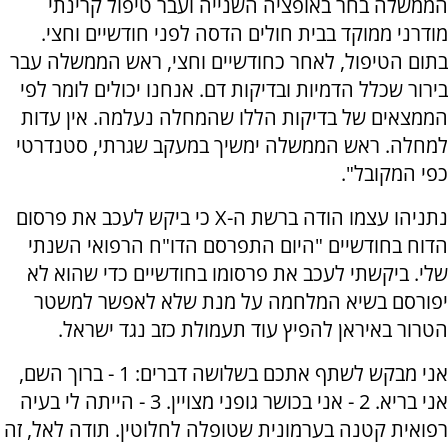
הממשלה בחר באופציה השנייה ועבר טיפול קרינתי
מודרני ממוקד בבית חולים הדסה לפני חודשיים וחצי.
בתום הטיפול, לאחר כחודשיים וחצי, ראש הממשלה עבר
בירור שכלל הדמיות ובדיקות דם. אנחנו יכולים לומר לפי
הממצאים של בדיקות הללו שהמחלה נעלמה. אין עדות
למחלה. ראש הממשלה ימשיך במעקב שגרתי, סטנדרטי
כפי המקובל".
נתניהו עצמו הודה ברשת ה-X כי ביקש לעכב את פרסום
הדוח בחודשיים "היום התפרסם הדו"ח הרפואי השנתי
שלי. ביקשתי לעכב את פרסומו בחודשיים כדי שהוא לא
יפורסם בשיא המלחמה על מנת שלא לאפשר למשטר
הטרור באיראן להפיץ עוד תעמולת כזב נגד ישראל.
אני מבקש לשתף אתכם בשלושה דברים: 1 - ברוך השם,
אני בריא. 2 - אני בכושר גופני מצויין. 3 - הייתה לי בעיה
רפואית קטנה בערמונית שטופלה לחלוטין. תודה לאל, זה