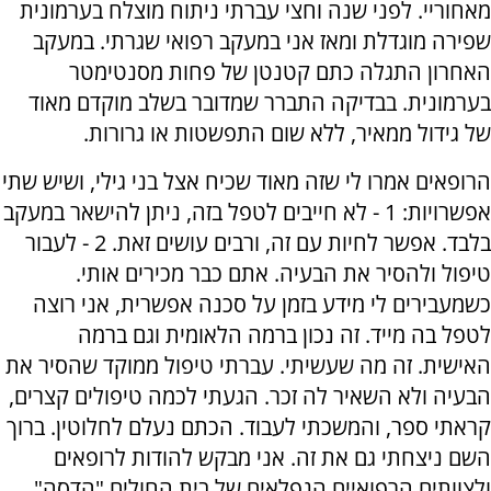
מאחוריי. לפני שנה וחצי עברתי ניתוח מוצלח בערמונית
שפירה מוגדלת ומאז אני במעקב רפואי שגרתי. במעקב
האחרון התגלה כתם קטנטן של פחות מסנטימטר
בערמונית. בבדיקה התברר שמדובר בשלב מוקדם מאוד
של גידול ממאיר, ללא שום התפשטות או גרורות.
הרופאים אמרו לי שזה מאוד שכיח אצל בני גילי, ושיש שתי
אפשרויות: 1 - לא חייבים לטפל בזה, ניתן להישאר במעקב
בלבד. אפשר לחיות עם זה, ורבים עושים זאת. 2 - לעבור
טיפול ולהסיר את הבעיה. אתם כבר מכירים אותי.
כשמעבירים לי מידע בזמן על סכנה אפשרית, אני רוצה
לטפל בה מייד. זה נכון ברמה הלאומית וגם ברמה
האישית. זה מה שעשיתי. עברתי טיפול ממוקד שהסיר את
הבעיה ולא השאיר לה זכר. הגעתי לכמה טיפולים קצרים,
קראתי ספר, והמשכתי לעבוד. הכתם נעלם לחלוטין. ברוך
השם ניצחתי גם את זה. אני מבקש להודות לרופאים
ולצוותים הרפואיים הנפלאים של בית החולים "הדסה"