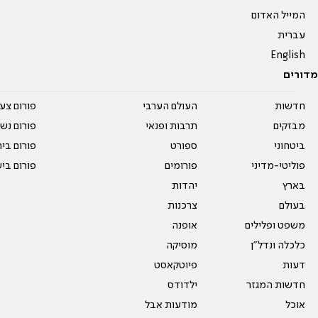
המייל האדום
עברית
English
מדורים
חדשות
העולם הערבי
פורום צע
מבזקים
תרבות ופנאי
פורום נשו
ביטחוני
ספורט
פורום בי
פוליטי-מדיני
פורומים
פורום בי
בארץ
יהדות
בעולם
צרכנות
משפט ופלילים
אופנה
כלכלה ונדל"ן
מוסיקה
דעות
פיוטקאסט
חדשות המגזר
ילדודס
אוכל
מודעות אבל