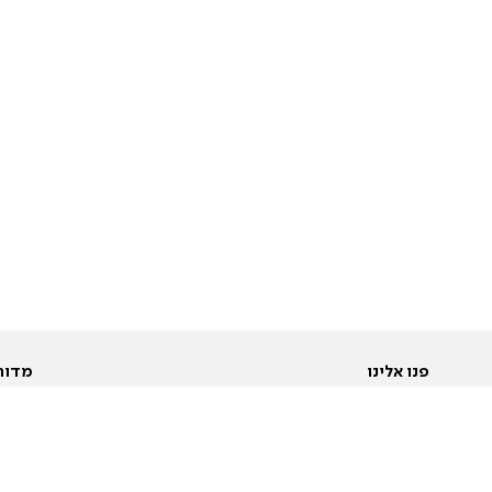
פנו אלינו
מדור
אודות
Pусский
חד
יצירת קשר
عربية
מב
פרסמו אצלנו
בי