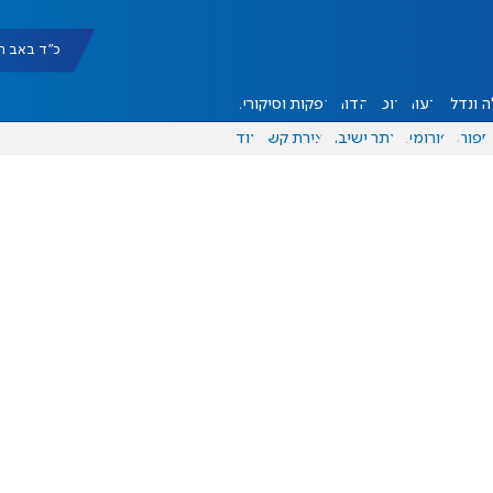
כ"ד באב תשפ"ו |
 ונדל"ן
דעות
אוכל
יהדות
הפקות וסיקורים
ספורט
פורומים
אתר ישיבה
יצירת קשר
עוד