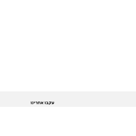
עקבו אחרינו
ות
טוויטר
ם הריון ולידה
פייסבוק
ום לקראת נישואין וזוגיות
אינסטגרם