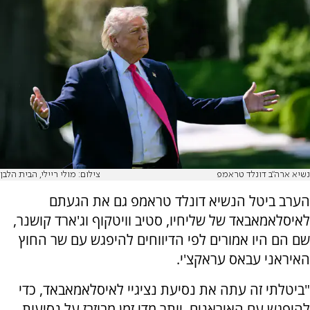
נשיא ארה"ב דונלד טראמפ
צילום: מולי ריילי, הבית הלבן
הערב ביטל הנשיא דונלד טראמפ גם את הגעתם
לאיסלאמאבאד של שליחיו, סטיב וויטקוף וג'ארד קושנר,
שם הם היו אמורים לפי הדיווחים להיפגש עם שר החוץ
האיראני עבאס עראקצ'י.
"ביטלתי זה עתה את נסיעת נציגיי לאיסלאמאבאד, כדי
להיפגש עם האיראנים. יותר מדי זמן מבוזבז על נסיעות,