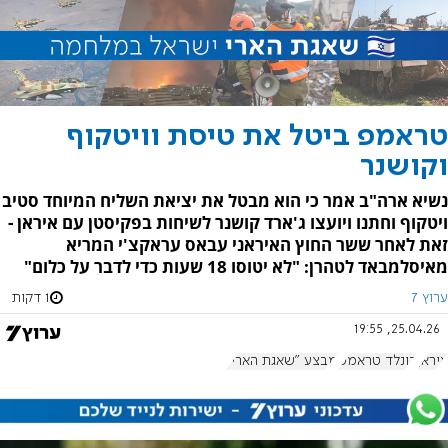
טראמפ ביטל את טיסת וויטקוף
וקושנר
נשיא ארה"ב אמר כי הוא מבטל את יציאת השליח המיוחד סטיב
ויטקוף וחתנו ויועצו ג'ארד קושנר לשיחות בפקיסטן עם איראן -
זאת לאחר ששר החוץ האיראני עבאס עראקצ'י המריא
מאיסלמבאד לטהרן: "לא יטוסו 18 שעות כדי לדבר על כלום"
ערוץ 7
1 דקות
25.04.26, 19:55
איראן
דונלד טראמפ
מבצע "שאגת הארי"