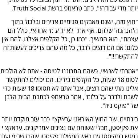
יותר מדי עבודה!", כתב טראמפ ברשת Truth Social.
"חוץ מזה, ישנם מאבקים פנימיים אדירים ובלבול בתוך
ה'הנהגה' שלהם. אף אחד לא יודע מי אחראי, כולל הם
עצמם", הוא המשיך. "כמו כן, כל הקלפים אצלנו, להם אין
כלום! אם הם רוצים לדבר, כל מה שהם צריכים לעשות זה
להתקשר!!!".
"אמרתי לאנשיי, כשהם התכוננו לטיסה - אתם לא הולכים
לטוס 18 שעות, כל הקלפים בידינו. הם יכולים להתקשר
אלינו מתי שהם רוצים, אבל אתם לא תטוסו 18 שעות כדי
לשבת ולדבר על כלום", אמר טראמפ לכתבת הבית הלבן
של "פוקס ניוז".
בינתיים, שר החוץ האיראני עראקצ'י כבר עזב מוקדם יותר
את פקיסטן, מבלי ששוחח עם נציגים אמריקנים. עראקצ'י
נפגש בפקיסטן עם ראש ממשלת פקיסטן שהבז שריף ועם