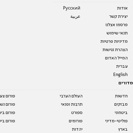
אודות
Pусский
יצירת קשר
عربية
פרסמו אצלנו
תנאי שימוש
מדיניות פרטיות
הצהרת נגישות
המייל האדום
עברית
English
מדורים
חדשות
העולם הערבי
פורום צע
מבזקים
תרבות ופנאי
פורום נשו
ביטחוני
ספורט
פורום בי
פוליטי-מדיני
פורומים
פורום בי
בארץ
יהדות