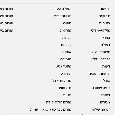
חדשות
העולם הערבי
פורום צע
מבזקים
תרבות ופנאי
פורום נשו
ביטחוני
ספורט
פורום בי
פוליטי-מדיני
פורומים
פורום בי
בארץ
יהדות
בעולם
צרכנות
משפט ופלילים
אופנה
כלכלה ונדל"ן
מוסיקה
דעות
פיוטקאסט
חדשות המגזר
ילדודס
אוכל
מודעות אבל
כיפה שחורה
מזג אוויר
דיגיטל
תגיות
צעירים
פורום הריון ולידה
רפואה שלמה
פורום לקראת נישואין וזוגיות