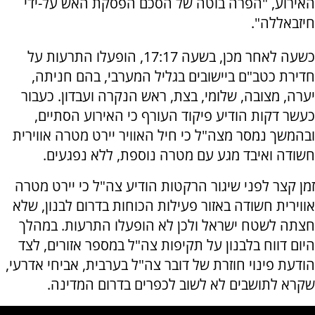
האירוע, "הפרה בוטה של הסכם הפסקת האש על-ידי
חיזבאללה".
כשעה לאחר מכן, בשעה 17:17, הופעלו התרעות על
חדירת כטב"ם ביישובים בגליל המערבי, בהם חניתה,
יערה, מצובה, שלומי, בצת, ראש הנקרה ועבדון. כעבור
כעשר דקות הודיע פיקוד העורף כי האירוע הסתיים,
ובהמשך נמסר מצה"ל כי חיל האוויר יירט מטרה אווירית
חשודה ואיבד מגע עם מטרה נוספת, ללא נפגעים.
זמן קצר לפני שיגור הרקטות הודיע צה"ל כי יירט מטרה
אווירית חשודה באזור פעילות הכוחות בדרום לבנון, שלא
חצתה לשטח ישראל ולכן לא הופעלו התרעות. במהלך
היום דווח בלבנון על תקיפות צה"ל במספר אזורים, לצד
הודעת פינוי חוזרת של דובר צה"ל בערבית, אביחי אדרעי,
שקרא לתושבים לא לשוב לכפרים בדרום המדינה.