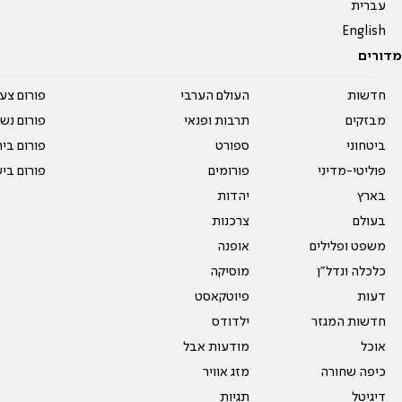
עברית
English
מדורים
חדשות
העולם הערבי
פורום צע
מבזקים
תרבות ופנאי
פורום נשו
ביטחוני
ספורט
פורום בי
פוליטי-מדיני
פורומים
פורום בי
בארץ
יהדות
בעולם
צרכנות
משפט ופלילים
אופנה
כלכלה ונדל"ן
מוסיקה
דעות
פיוטקאסט
חדשות המגזר
ילדודס
אוכל
מודעות אבל
כיפה שחורה
מזג אוויר
דיגיטל
תגיות