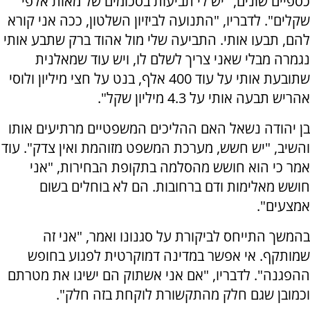
כספיים שונים, "יש לי תביעות בסכומים של מאות אלפי
שקלים". לדבריו, "התנועה לביזיון השלטון, ככה אני קורא
להם, תבעו אותי. התביעה שלי מול אהוד ברק שתבע אותי
נגמרה מבלי שאני צריך לשלם לו, ויש עוד שמאלנית
שתובעת אותי על עוד 400 אלף, בנט על חצי מיליון ולוסי
אהריש תבעה אותי על 4.3 מיליון שקל".
בן יהודה נשאל האם ההליכים המשפטיים מרתיעים אותו
והשיב, "יש חשש, מערכת המשפט מזוהמת ואין צדק". עוד
אמר כי הוא חושש מהסלמה בתקופת הבחירות, "אני
חושש מאלימות ודם ברחובות. הם לא בוחלים בשום
אמצעים".
בהמשך התייחס לביקורת על סגנונו ואמר, "אני זה
שמותקף. אי אפשר במדינה דמוקרטית לפגוע בחופש
ההפגנה". לדבריו, "אם אני אשתוק הם ישיגו את מטרתם
וכמובן שגם חלק מהתקשורת לוקחת בזה חלק".