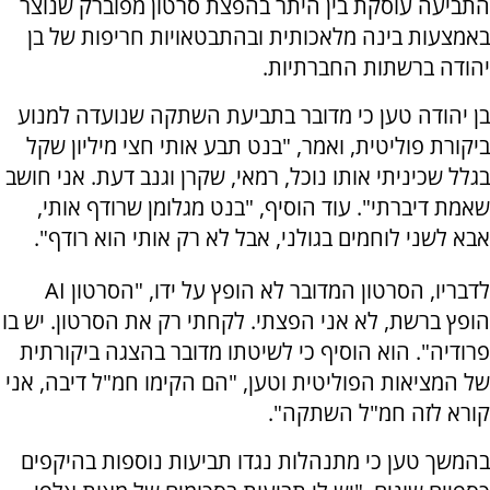
התביעה עוסקת בין היתר בהפצת סרטון מפוברק שנוצר
באמצעות בינה מלאכותית ובהתבטאויות חריפות של בן
יהודה ברשתות החברתיות.
בן יהודה טען כי מדובר בתביעת השתקה שנועדה למנוע
ביקורת פוליטית, ואמר, "בנט תבע אותי חצי מיליון שקל
בגלל שכיניתי אותו נוכל, רמאי, שקרן וגנב דעת. אני חושב
שאמת דיברתי". עוד הוסיף, "בנט מגלומן שרודף אותי,
אבא לשני לוחמים בגולני, אבל לא רק אותי הוא רודף".
לדבריו, הסרטון המדובר לא הופץ על ידו, "הסרטון AI
הופץ ברשת, לא אני הפצתי. לקחתי רק את הסרטון. יש בו
פרודיה". הוא הוסיף כי לשיטתו מדובר בהצגה ביקורתית
של המציאות הפוליטית וטען, "הם הקימו חמ"ל דיבה, אני
קורא לזה חמ"ל השתקה".
בהמשך טען כי מתנהלות נגדו תביעות נוספות בהיקפים