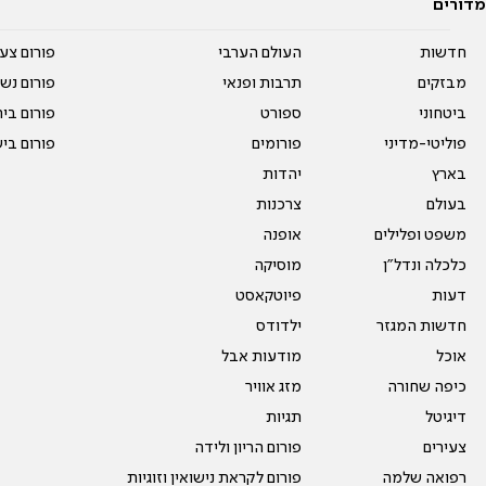
מדורים
חדשות
העולם הערבי
פורום צע
מבזקים
תרבות ופנאי
פורום נשו
ביטחוני
ספורט
פורום בי
פוליטי-מדיני
פורומים
פורום בי
בארץ
יהדות
בעולם
צרכנות
משפט ופלילים
אופנה
כלכלה ונדל"ן
מוסיקה
דעות
פיוטקאסט
חדשות המגזר
ילדודס
אוכל
מודעות אבל
כיפה שחורה
מזג אוויר
דיגיטל
תגיות
צעירים
פורום הריון ולידה
רפואה שלמה
פורום לקראת נישואין וזוגיות