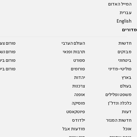
המייל האדום
עברית
English
מדורים
חדשות
העולם הערבי
פורום צע
מבזקים
תרבות ופנאי
פורום נשו
ביטחוני
ספורט
פורום בי
פוליטי-מדיני
פורומים
פורום בי
בארץ
יהדות
בעולם
צרכנות
משפט ופלילים
אופנה
כלכלה ונדל"ן
מוסיקה
דעות
פיוטקאסט
חדשות המגזר
ילדודס
אוכל
מודעות אבל