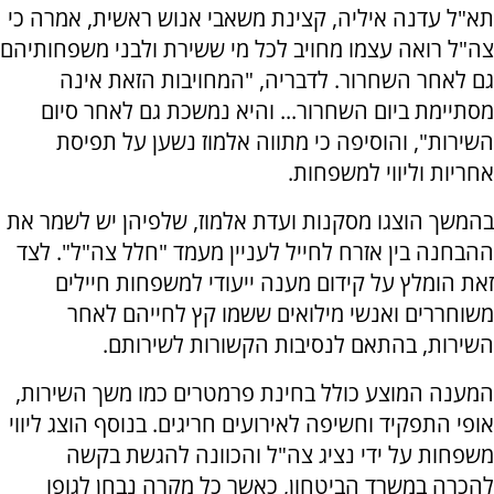
תא"ל עדנה איליה, קצינת משאבי אנוש ראשית, אמרה כי
צה"ל רואה עצמו מחויב לכל מי ששירת ולבני משפחותיהם
גם לאחר השחרור. לדבריה, "המחויבות הזאת אינה
מסתיימת ביום השחרור... והיא נמשכת גם לאחר סיום
השירות", והוסיפה כי מתווה אלמוז נשען על תפיסת
אחריות וליווי למשפחות.
בהמשך הוצגו מסקנות ועדת אלמוז, שלפיהן יש לשמר את
ההבחנה בין אזרח לחייל לעניין מעמד "חלל צה"ל". לצד
זאת הומלץ על קידום מענה ייעודי למשפחות חיילים
משוחררים ואנשי מילואים ששמו קץ לחייהם לאחר
השירות, בהתאם לנסיבות הקשורות לשירותם.
המענה המוצע כולל בחינת פרמטרים כמו משך השירות,
אופי התפקיד וחשיפה לאירועים חריגים. בנוסף הוצג ליווי
משפחות על ידי נציג צה"ל והכוונה להגשת בקשה
להכרה במשרד הביטחון, כאשר כל מקרה נבחן לגופו