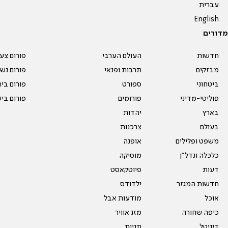
עברית
English
מדורים
חדשות
העולם הערבי
פורום צע
מבזקים
תרבות ופנאי
פורום נשו
ביטחוני
ספורט
פורום בי
פוליטי-מדיני
פורומים
פורום בי
בארץ
יהדות
בעולם
צרכנות
משפט ופלילים
אופנה
כלכלה ונדל"ן
מוסיקה
דעות
פיוטקאסט
חדשות המגזר
ילדודס
אוכל
מודעות אבל
כיפה שחורה
מזג אוויר
דיגיטל
תגיות