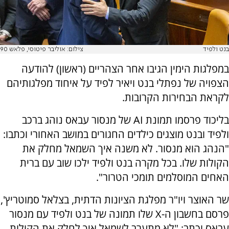
בנט ולפיד
צילום: אוליבר פיטוסי, פלאש 90
במפלגות הימין הגיבו אחר הצהריים (ראשון) להודעה
הצפויה של נפתלי בנט ויאיר לפיד על איחוד מפלגותיהם
לקראת הבחירות הקרובות.
בליכוד פרסמו תמונת AI של מנסור עבאס נוהג ברכב
ולפיד ובנט מוצגים כילדים החגורים במושב האחורי וכתבו:
"הנהג הוא מנסור. לא משנה איך השמאל מחלק את
הקולות שלו. בכל מקרה בנט ולפיד ילכו שוב עם ברית
האחים המוסלמים תומכי הטרור".
שר האוצר ויו"ר מפלגת הציונות הדתית, בצלאל סמוטריץ',
פרסם בחשבון ה-X שלו תמונה של בנט ולפיד עם מנסור
עבאס וכתב: "לא מתערב לשמאל איך לחלק את הקולות