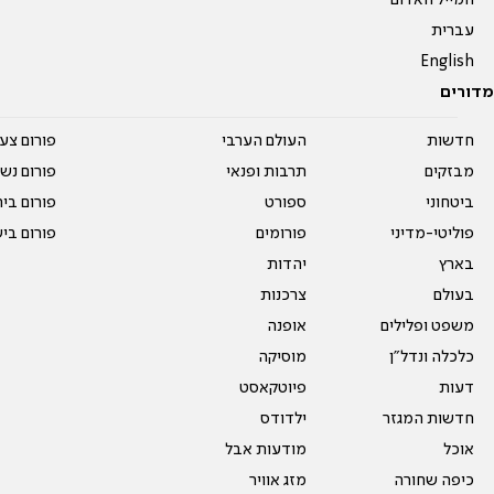
המייל האדום
עברית
English
מדורים
חדשות
העולם הערבי
פורום צע
מבזקים
תרבות ופנאי
פורום נשו
ביטחוני
ספורט
פורום בי
פוליטי-מדיני
פורומים
פורום בי
בארץ
יהדות
בעולם
צרכנות
משפט ופלילים
אופנה
כלכלה ונדל"ן
מוסיקה
דעות
פיוטקאסט
חדשות המגזר
ילדודס
אוכל
מודעות אבל
כיפה שחורה
מזג אוויר