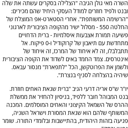
השרה מאי גולן הגיבה "הצלילה בסקרים עשתה את שלה
ובנט ולפיד חוזרים למודל העסקי היחיד שהם מכירים:
"הרשימה המשותפת". אחרי הסטארט-אפ המוצלח של
החלטה 550 - מסלול ישיר מהקופה הציבורית לארגוני
פשיעה תמורת אצבעות איסלמיות - ברית הדחויים
מתחדשת עם תיאבון של קרוקודיל ו-0 פיקוח. אל
תתבלבלו, זה לא איחוד של המרכז, זה איחוד של
אינטרסים. צמד החמד באים לשדוד את הקופה הציבורית
ולשמן את הפרוטקשן, הכל "לתפארת" מנסור עבאס.
שיהיה בהצלחה לסניף בנצרת".
יו"ר ש"ס אריה דרעי הגיב "ברית שנאת האחים חוזרת.
בנט המבוהל חובר ללפיד, בניסיון להחזיר את ממשלת
ההרס של השמאל הקיצוני והאחים המוסלמים. המכנה
המשותף שלהם הוא שנאת המסורת וישראל השניה,
פגיעה בזהות היהודית, בהתיישבות ובלומדי התורה. שומר