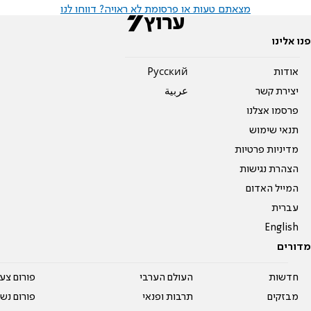
מצאתם טעות או פרסומת לא ראויה? דווחו לנו
פנו אלינו
אודות
Pусский
יצירת קשר
عربية
פרסמו אצלנו
תנאי שימוש
מדיניות פרטיות
הצהרת נגישות
המייל האדום
עברית
English
מדורים
חדשות
העולם הערבי
פורום צע
מבזקים
תרבות ופנאי
פורום נשו