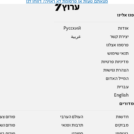
מצאתם טעות או פרסומת לא ראויה? דווחו לנו
פנו אלינו
אודות
Pусский
יצירת קשר
عربية
פרסמו אצלנו
תנאי שימוש
מדיניות פרטיות
הצהרת נגישות
המייל האדום
עברית
English
מדורים
חדשות
העולם הערבי
פורום צע
מבזקים
תרבות ופנאי
פורום נשו
ביטחוני
ספורט
פורום בי