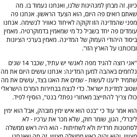
כיוון. זה מבחן למנהיגות שלנו, ואנחנו נעמוד בו. מה
שאתם רואים פה היום, הוא הצעד הראשון. אנחנו פה
מפני שהמדינה הזו זקוקה לאיחוד כאוויר לנשימה. אנחנו
עומדים פה יחד בשביל כל מי שמאמין בדמוקרטיה. מאמין
ביסוד היהודי העמוק של המדינה. מאמין בערכי הציונות
ובזכותנו על הארץ הזו".
"אני רוצה להגיד מפה לאנשי יש עתיד, שכבר 14 שנים
נלחמים באהבה למען המדינה: אנחנו עושים היום את מה
שתמיד ידענו לעשות - שמים את האגו בצד, עושים את מה
שטוב למדינת ישראל. כדי לנצח בבחירות המרכז הישראלי
כולו צריך להתייצב מאחורי נפתלי בנט", הוסיף לפיד.
הוא אמר עוד כי "בנט הוא איש ימין מובהק, אבל הוא ימין
ליברלי, הגון, שומר חוק, שלא מכר את ערכיו - לא
לסחטנות חרדית ולא לשחיתות - הוא היה ראש ממשלה
מצויין, והוא יהיה ראש ממשלה מצויין. זה מה שאנחנו