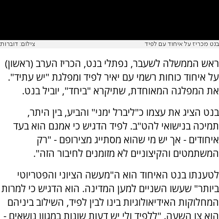
בנט מכריז על איחוד עם לפיד
צילום: דוברות
ראש הממשלה לשעבר, נפתלי בנט, הכריז הערב (ראשון)
על איחוד כוחות רשמי עם יאיר לפיד ומפלגת "יש עתיד".
את המפלגה המאוחדת, שתיקרא "ביחד", יוביל בנט.
בנט הציג את עצמו כ"ליברל ימני" והביע, בין היתר,
תמיכה בנישואי להט"ב. לפיד הדגיש כי אמנם הוא בעד
איחודים - אך יש מי שהוא מסתייג מצירופם - "רק
המשתמטים והקיצוניים לא מזומנים לחיבור הזה".
לטענתו בנט האיחוד הוא ה"מעשה הציוני והפטריוטי
ביותר" שעשו השניים למען המדינה. הוא הדגיש כי למרות
המחלוקות האידיאולוגיות בינו לבין לפיד, השילוב ביניהם
הוא צו השעה. "ללפיד ולי יש דעות שונות במגוון נושאים -